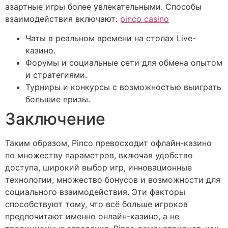
азартные игры более увлекательными. Способы
взаимодействия включают:
pinco casino
Чаты в реальном времени на столах Live-
казино.
Форумы и социальные сети для обмена опытом
и стратегиями.
Турниры и конкурсы с возможностью выиграть
большие призы.
Заключение
Таким образом, Pinco превосходит офлайн-казино
по множеству параметров, включая удобство
доступа, широкий выбор игр, инновационные
технологии, множество бонусов и возможности для
социального взаимодействия. Эти факторы
способствуют тому, что всё больше игроков
предпочитают именно онлайн-казино, а не