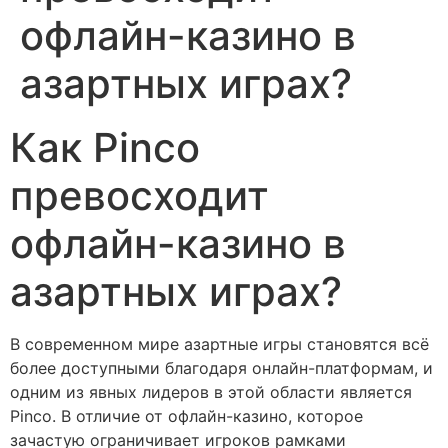
офлайн-казино в
азартных играх?
Как Pinco
превосходит
офлайн-казино в
азартных играх?
В современном мире азартные игры становятся всё
более доступными благодаря онлайн-платформам, и
одним из явных лидеров в этой области является
Pinco. В отличие от офлайн-казино, которое
зачастую ограничивает игроков рамками