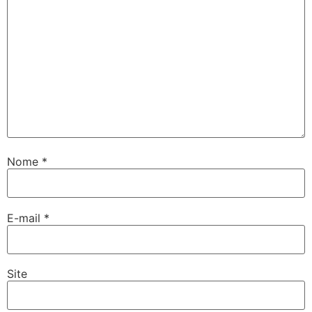
Nome
*
E-mail
*
Site