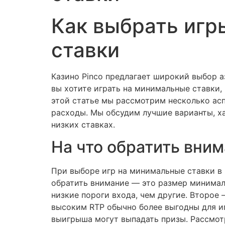
Как выбрать игр
ставки
Казино Pinco предлагает широкий выбор 
вы хотите играть на минимальные ставки,
этой статье мы рассмотрим несколько асп
расходы. Мы обсудим лучшие варианты, ха
низких ставках.
На что обратить вни
При выборе игр на минимальные ставки в 
обратить внимание — это размер минималь
низкие пороги входа, чем другие. Второе 
высоким RTP обычно более выгодны для иг
выигрыша могут выпадать призы. Рассмотр