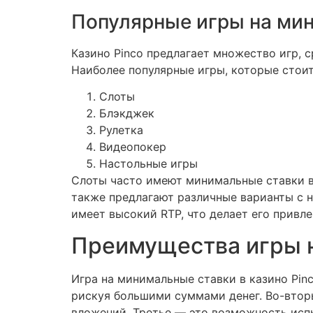
Популярные игры на ми
Казино Pinco предлагает множество игр, 
Наиболее популярные игры, которые стоит
Слоты
Блэкджек
Рулетка
Видеопокер
Настольные игры
Слоты часто имеют минимальные ставки вс
также предлагают различные варианты с 
имеет высокий RTP, что делает его привл
Преимущества игры 
Игра на минимальные ставки в казино Pin
рискуя большими суммами денег. Во-втор
вложений. Третье — это возможность испы