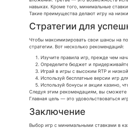
навыках. Кроме того, минимальные ставки
Такие преимущества делают игру на низки
Стратегии для успеш
Чтобы максимизировать свои шансы на поб
стратегии. Вот несколько рекомендаций:
Изучите правила игр, прежде чем нача
Определите бюджет и придерживайте
Играй в игры с высоким RTP и низко
Используй бесплатные версии игр для
Используй бонусы и акции казино, чт
Следуя этим рекомендациям, вы сможете 
Главная цель — это удовольствоваться игр
Заключение
Выбор игр с минимальными ставками в ка