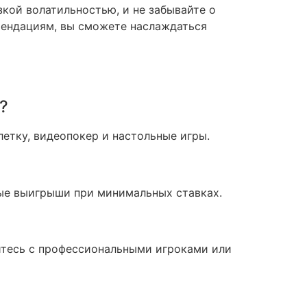
кой волатильностью, и не забывайте о
мендациям, вы сможете наслаждаться
?
летку, видеопокер и настольные игры.
ные выигрыши при минимальных ставках.
уйтесь с профессиональными игроками или