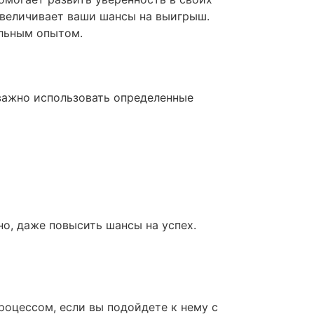
увеличивает ваши шансы на выигрыш.
ельным опытом.
 важно использовать определенные
о, даже повысить шансы на успех.
оцессом, если вы подойдете к нему с