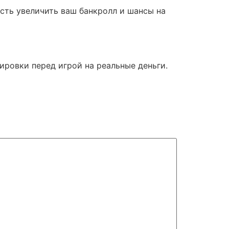
ость увеличить ваш банкролл и шансы на
ировки перед игрой на реальные деньги.