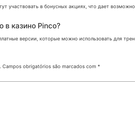
гут участвовать в бонусных акциях, что дает возможн
о в казино Pinco?
сплатные версии, которые можно использовать для трен
.
Campos obrigatórios são marcados com
*