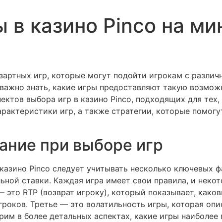
ы в казино Pinco на м
азартных игр, которые могут подойти игрокам с разли
 важно знать, какие игры предоставляют такую возмож
ектов выбора игр в казино Pinco, подходящих для тех
рактеристики игр, а также стратегии, которые помогу
мание при выборе игр
казино Pinco следует учитывать несколько ключевых ф
ной ставки. Каждая игра имеет свои правила, и некот
— это RTP (возврат игроку), который показывает, како
роков. Третье — это волатильность игры, которая опис
им в более детальных аспектах, какие игры наиболее