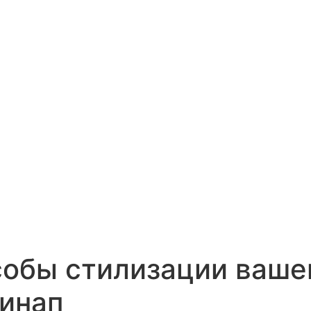
обы стилизации вашег
пинап