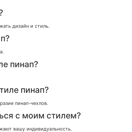
?
жать дизайн и стиль.
ап?
а.
ле пинап?
стиле пинап?
разие пинап-чехлов.
ться с моим стилем?
ажают вашу индивидуальность.