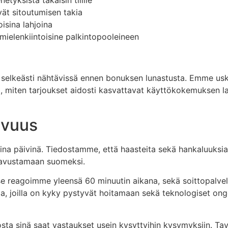
vät sitoutumisen takia
isina lahjoina
in mielenkiintoisine palkintopooleineen
lkeästi nähtävissä ennen bonuksen lunastusta. Emme usko p
 miten tarjoukset aidosti kasvattavat käyttökokemuksen l
avuus
na päivinä. Tiedostamme, että haasteita sekä hankaluuksia v
 avustamaan suomeksi.
tse reagoimme yleensä 60 minuutin aikana, sekä soittopalve
ia, joilla on kyky pystyvät hoitamaan sekä teknologiset on
ta sinä saat vastaukset usein kysyttyihin kysymyksiin. T