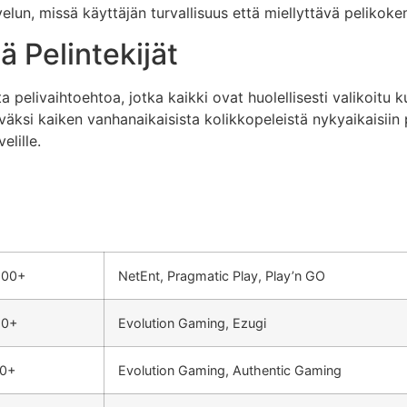
elun, missä käyttäjän turvallisuus että miellyttävä peliko
ä Pelintekijät
a pelivaihtoehtoa, jotka kaikki ovat huolellisesti valikoit
ksi kaiken vanhanaikaisista kolikkopeleistä nykyaikaisiin p
lille.
800+
NetEnt, Pragmatic Play, Play’n GO
50+
Evolution Gaming, Ezugi
0+
Evolution Gaming, Authentic Gaming