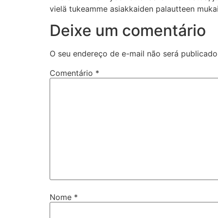
vielä tukeamme asiakkaiden palautteen mukaise
Deixe um comentário
O seu endereço de e-mail não será publicado
Comentário
*
Nome
*