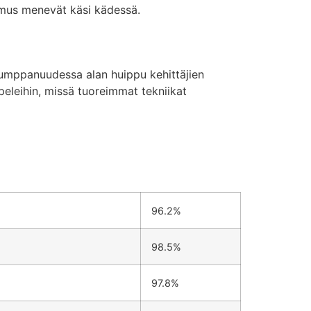
kemus menevät käsi kädessä.
u kumppanuudessa alan huippu kehittäjien
eleihin, missä tuoreimmat tekniikat
96.2%
98.5%
97.8%