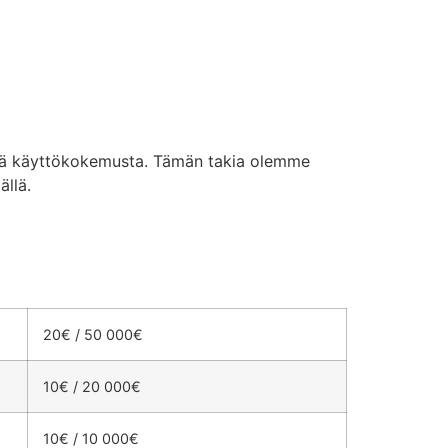
ää käyttökokemusta. Tämän takia olemme
ällä.
20€ / 50 000€
10€ / 20 000€
10€ / 10 000€