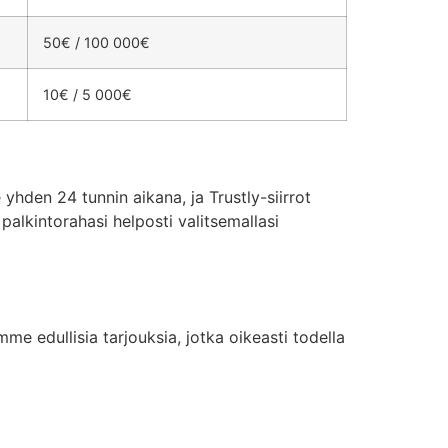
50€ / 100 000€
10€ / 5 000€
hden 24 tunnin aikana, ja Trustly-siirrot
palkintorahasi helposti valitsemallasi
e edullisia tarjouksia, jotka oikeasti todella