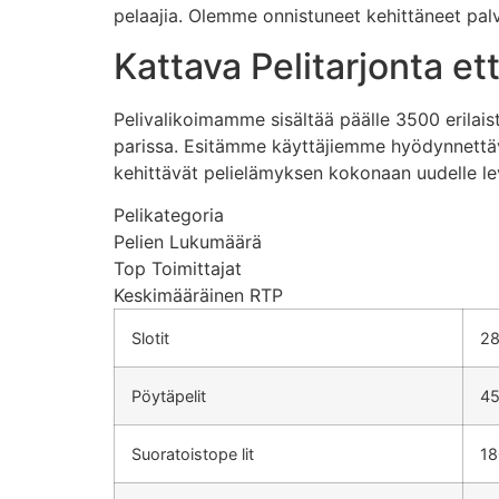
pelaajia. Olemme onnistuneet kehittäneet palv
Kattava Pelitarjonta ett
Pelivalikoimamme sisältää päälle 3500 erilaist
parissa. Esitämme käyttäjiemme hyödynnettävä
kehittävät pelielämyksen kokonaan uudelle leve
Pelikategoria
Pelien Lukumäärä
Top Toimittajat
Keskimääräinen RTP
Slotit
2
Pöytäpelit
4
Suoratoistope lit
18