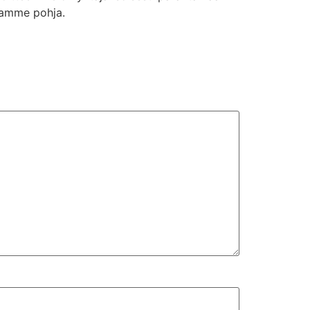
ntamme pohja.