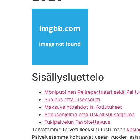
Sisällysluettelo
Monipuolinen Pelirepertuaari sekä Pelitu
Suojaus että Lisensointi
Maksuvaihtoehdot ja Kotiutukset
Bonusohjelma että Uskollisuusohjelma
Tukipalvelun Tavoitettavuus
Toivotamme tervetulleeksi tutustumaan
kasin
Palvelussamme kohtaavat usean vuoden asiantu