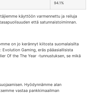
94.1%
ttäjiemme käyttöön varmennettu ja reiluja
tasapuolisuuden että satunnaistoiminnan.
iomme on jo kerännyt kiitosta suomalaisilta
 Evolution Gaming, eräs pääasiallisista
ier Of the The Year -tunnustuksen, se mikä
n suojaamisen. Hyödynnämme alan
uksemme vastaa pankkimaailman