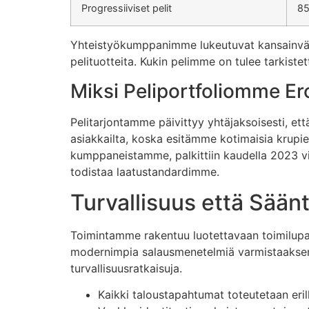
Progressiiviset pelit
8
Yhteistyökumppanimme lukeutuvat kansainvälise
pelituotteita. Kukin pelimme on tulee tarkis
Miksi Peliportfoliomme Er
Pelitarjontamme päivittyy yhtäjaksoisesti, ett
asiakkailta, koska esitämme kotimaisia krupie
kumppaneistamme, palkittiin kaudella 2023 vi
todistaa laatustandardimme.
Turvallisuus että Sään
Toimintamme rakentuu luotettavaan toimilup
modernimpia salausmenetelmiä varmistaakse
turvallisuusratkaisuja.
Kaikki taloustapahtumat toteutetaan erillis