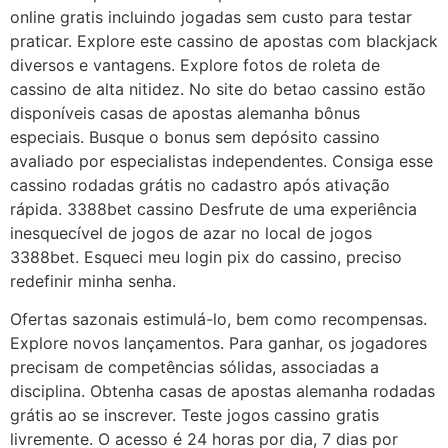
online gratis incluindo jogadas sem custo para testar
praticar. Explore este cassino de apostas com blackjack
diversos e vantagens. Explore fotos de roleta de
cassino de alta nitidez. No site do betao cassino estão
disponíveis casas de apostas alemanha bônus
especiais. Busque o bonus sem depósito cassino
avaliado por especialistas independentes. Consiga esse
cassino rodadas grátis no cadastro após ativação
rápida. 3388bet cassino Desfrute de uma experiência
inesquecível de jogos de azar no local de jogos
3388bet. Esqueci meu login pix do cassino, preciso
redefinir minha senha.
Ofertas sazonais estimulá-lo, bem como recompensas.
Explore novos lançamentos. Para ganhar, os jogadores
precisam de competências sólidas, associadas a
disciplina. Obtenha casas de apostas alemanha rodadas
grátis ao se inscrever. Teste jogos cassino gratis
livremente. O acesso é 24 horas por dia, 7 dias por