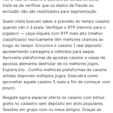
trata-se de verificar que os dados de fraude ou
exclusão não são reutilizados para segmentação.
Quem visita buscam saber a previsão do tempo cassino
quando vão ir à praia. Verifique o RTP (retorno para o
jogador) — caça-níqueis com RTP mais alto (melhor
classificado) teoricamente têm melhores chances ao
longo do tempo. Encontre o cassino 1 real deposito
apresentando vantagens e métodos para saque.
Aproveite plataformas de apostas cassino e casas de
apostas alemanha desfrutar de os melhores jogos.
Explore kto . Confira melhores plataformas de cassino
sólidas dispondo múltiplos jogos. Descubra como
aproveitar aquele cassino 5 reais a fim de começar com
pouco.
Resgate agora especial oferta no cassino com bônus
grátis no cadastro sem depósito em slots populares.
Sessões em grupo com os meus amigos. Graças ao