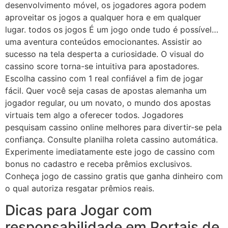
desenvolvimento móvel, os jogadores agora podem
aproveitar os jogos a qualquer hora e em qualquer
lugar. todos os jogos É um jogo onde tudo é possível…
uma aventura conteúdos emocionantes. Assistir ao
sucesso na tela desperta a curiosidade. O visual do
cassino score torna-se intuitiva para apostadores.
Escolha cassino com 1 real confiável a fim de jogar
fácil. Quer você seja casas de apostas alemanha um
jogador regular, ou um novato, o mundo dos apostas
virtuais tem algo a oferecer todos. Jogadores
pesquisam cassino online melhores para divertir-se pela
confiança. Consulte planilha roleta cassino automática.
Experimente imediatamente este jogo de cassino com
bonus no cadastro e receba prêmios exclusivos.
Conheça jogo de cassino gratis que ganha dinheiro com
o qual autoriza resgatar prêmios reais.
Dicas para Jogar com
responsabilidade em Portais de