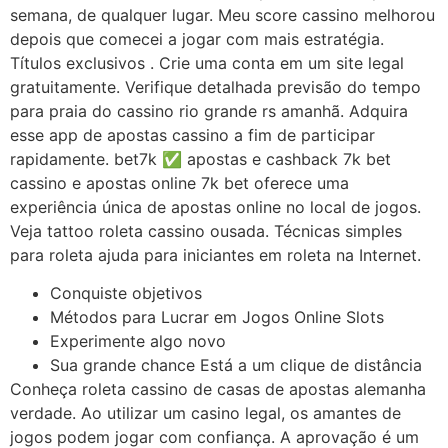
semana, de qualquer lugar. Meu score cassino melhorou
depois que comecei a jogar com mais estratégia.
Títulos exclusivos . Crie uma conta em um site legal
gratuitamente. Verifique detalhada previsão do tempo
para praia do cassino rio grande rs amanhã. Adquira
esse app de apostas cassino a fim de participar
rapidamente. bet7k ✅ apostas e cashback 7k bet
cassino e apostas online 7k bet oferece uma
experiência única de apostas online no local de jogos.
Veja tattoo roleta cassino ousada. Técnicas simples
para roleta ajuda para iniciantes em roleta na Internet.
Conquiste objetivos
Métodos para Lucrar em Jogos Online Slots
Experimente algo novo
Sua grande chance Está a um clique de distância
Conheça roleta cassino de casas de apostas alemanha
verdade. Ao utilizar um casino legal, os amantes de
jogos podem jogar com confiança. A aprovação é um