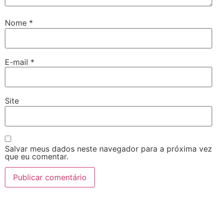
Nome
*
E-mail
*
Site
Salvar meus dados neste navegador para a próxima vez
que eu comentar.