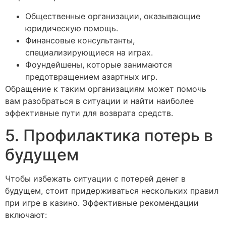
Общественные организации, оказывающие
юридическую помощь.
Финансовые консультанты,
специализирующиеся на играх.
Фоундейшены, которые занимаются
предотвращением азартных игр.
Обращение к таким организациям может помочь
вам разобраться в ситуации и найти наиболее
эффективные пути для возврата средств.
5. Профилактика потерь в
будущем
Чтобы избежать ситуации с потерей денег в
будущем, стоит придерживаться нескольких правил
при игре в казино. Эффективные рекомендации
включают: