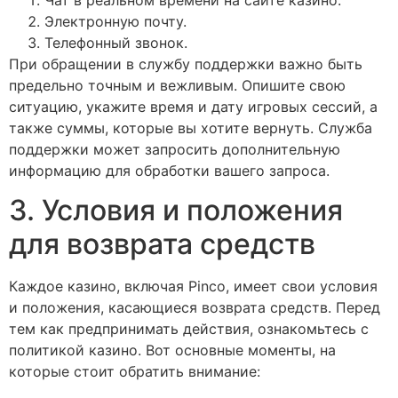
Электронную почту.
Телефонный звонок.
При обращении в службу поддержки важно быть
предельно точным и вежливым. Опишите свою
ситуацию, укажите время и дату игровых сессий, а
также суммы, которые вы хотите вернуть. Служба
поддержки может запросить дополнительную
информацию для обработки вашего запроса.
3. Условия и положения
для возврата средств
Каждое казино, включая Pinco, имеет свои условия
и положения, касающиеся возврата средств. Перед
тем как предпринимать действия, ознакомьтесь с
политикой казино. Вот основные моменты, на
которые стоит обратить внимание: