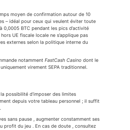
temps moyen de confirmation autour de 10
s – idéal pour ceux qui veulent éviter toute
u’à 0,0005 BTC pendant les pics d’activité
hors UE fiscale locale ne s’applique pas
es externes selon la politique interne du
recommande notamment
FastCash Casino
dont le
nt uniquement virement SEPA traditionnel.
la possibilité d’imposer des limites
nt depuis votre tableau personnel ; il suffit
.
ives sans pause , augmenter constamment ses
 profit du jeu . En cas de doute , consultez