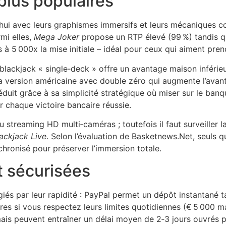
plus populaires
hui avec leurs graphismes immersifs et leurs mécaniques 
mi elles,
Mega Joker
propose un RTP élevé (99 %) tandis 
s à 5 000x la mise initiale – idéal pour ceux qui aiment pre
 blackjack « single‑deck » offre un avantage maison inférie
 version américaine avec double zéro qui augmente l’avant
éduit grâce à sa simplicité stratégique où miser sur le ba
 chaque victoire bancaire réussie.
u streaming HD multi‑caméras ; toutefois il faut surveiller l
ackjack Live
. Selon l’évaluation de Basketnews.Net, seuls 
hronisé pour préserver l’immersion totale.
 sécurisées
égiés par leur rapidité : PayPal permet un dépôt instantané t
ires si vous respectez leurs limites quotidiennes (€ 5 000 
s peuvent entraîner un délai moyen de 2‑3 jours ouvrés pou