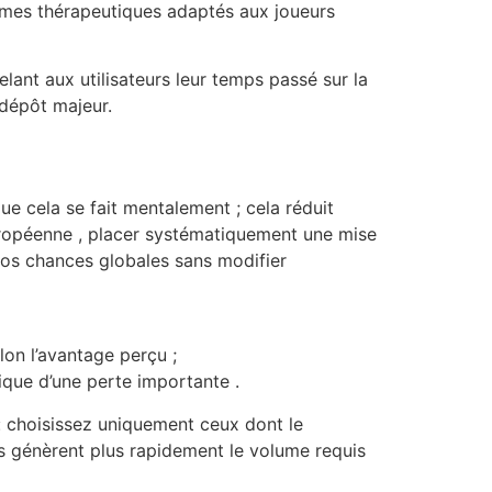
mmes thérapeutiques adaptés aux joueurs
ant aux utilisateurs leur temps passé sur la
 dépôt majeur.
ue cela se fait mentalement ; cela réduit
européenne , placer systématiquement une mise
vos chances globales sans modifier
lon l’avantage perçu ;
ique d’une perte importante .
: choisissez uniquement ceux dont le
ls génèrent plus rapidement le volume requis