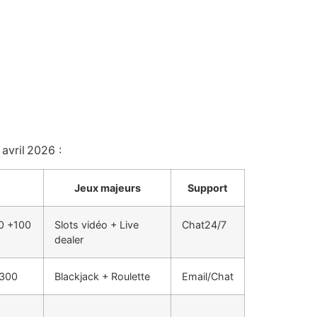
avril 2026 :
Jeux majeurs
Support
0 +100
Slots vidéo + Live
Chat24/7
dealer
€300
Blackjack + Roulette
Email/Chat