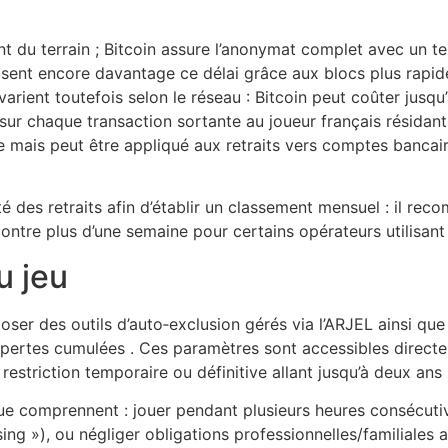
 du terrain ; Bitcoin assure l’anonymat complet avec un 
sent encore davantage ce délai grâce aux blocs plus rapide
 varient toutefois selon le réseau : Bitcoin peut coûter jusq
ur chaque transaction sortante au joueur français résidant 
e mais peut être appliqué aux retraits vers comptes bancair
té des retraits afin d’établir un classement mensuel : il 
 contre plus d’une semaine pour certains opérateurs utilisa
u jeu
ser des outils d’auto‑exclusion gérés via l’ARJEL ainsi que 
pertes cumulées . Ces paramètres sont accessibles directeme
estriction temporaire ou définitive allant jusqu’à deux ans 
ue comprennent : jouer pendant plusieurs heures consécut
 »), ou négliger obligations professionnelles/familiales au