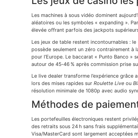
Les jeux de casino les 
Les machines à sous vidéo dominent aujourd’
aléatoires ou les symboles « expanding ». Par
élevée offrant parfois des jackpots supérieur
Les jeux de table restent incontournables : le
possède seulement un zéro contrairement à la
pour l’Europe. Le baccarat « Punto Banco » s
autour de 45‑46 % après commission prise sur
Le live dealer transforme l’expérience grâce a
lors des mises rapides sur
Roulette Live
ou
Bl
résolution minimale de 1080p avec audio sync
Méthodes de paiement
Les portefeuilles électroniques restent privil
des retraits sous 24 h sans frais supplémenta
Visa/MasterCard sont largement acceptées mai