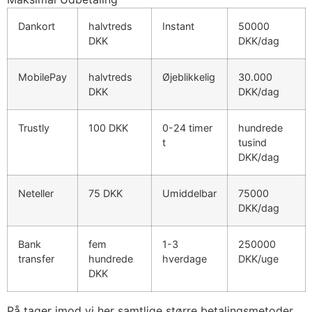
Dankort
halvtreds
Instant
50000
DKK
DKK/dag
MobilePay
halvtreds
Øjeblikkelig
30.000
DKK
DKK/dag
Trustly
100 DKK
0-24 timer
hundrede
t
tusind
DKK/dag
Neteller
75 DKK
Umiddelbar
75000
DKK/dag
Bank
fem
1-3
250000
transfer
hundrede
hverdage
DKK/uge
DKK
På tager imod vi her samtlige større betalingsmetoder,