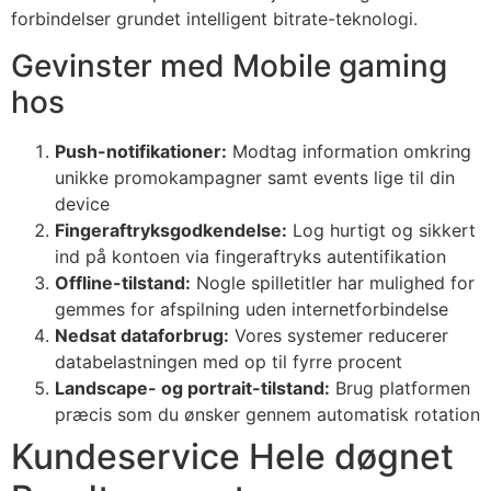
forbindelser grundet intelligent bitrate-teknologi.
Gevinster med Mobile gaming
hos
Push-notifikationer:
Modtag information omkring
unikke promokampagner samt events lige til din
device
Fingeraftryksgodkendelse:
Log hurtigt og sikkert
ind på kontoen via fingeraftryks autentifikation
Offline-tilstand:
Nogle spilletitler har mulighed for
gemmes for afspilning uden internetforbindelse
Nedsat dataforbrug:
Vores systemer reducerer
databelastningen med op til fyrre procent
Landscape- og portrait-tilstand:
Brug platformen
præcis som du ønsker gennem automatisk rotation
Kundeservice Hele døgnet