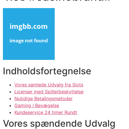
Indholdsfortegnelse
Vores samlede Udvalg fra Slots
Licenser med Spillerbeskyttelse
Nutidige Betalingsmetoder
Gaming i Bevægelse
Kundeservice 24 timer Rundt
Vores spændende Udvalg