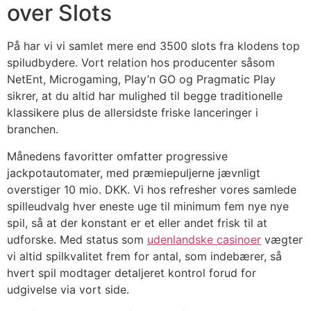
over Slots
På har vi vi samlet mere end 3500 slots fra klodens top
spiludbydere. Vort relation hos producenter såsom
NetEnt, Microgaming, Play’n GO og Pragmatic Play
sikrer, at du altid har mulighed til begge traditionelle
klassikere plus de allersidste friske lanceringer i
branchen.
Månedens favoritter omfatter progressive
jackpotautomater, med præmiepuljerne jævnligt
overstiger 10 mio. DKK. Vi hos refresher vores samlede
spilleudvalg hver eneste uge til minimum fem nye nye
spil, så at der konstant er et eller andet frisk til at
udforske. Med status som
udenlandske casinoer
vægter
vi altid spilkvalitet frem for antal, som indebærer, så
hvert spil modtager detaljeret kontrol forud for
udgivelse via vort side.