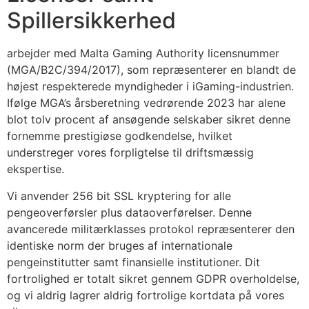
Spillersikkerhed
arbejder med Malta Gaming Authority licensnummer
(MGA/B2C/394/2017), som repræsenterer en blandt de
højest respekterede myndigheder i iGaming-industrien.
Ifølge MGA’s årsberetning vedrørende 2023 har alene
blot tolv procent af ansøgende selskaber sikret denne
fornemme prestigiøse godkendelse, hvilket
understreger vores forpligtelse til driftsmæssig
ekspertise.
Vi anvender 256 bit SSL kryptering for alle
pengeoverførsler plus dataoverførelser. Denne
avancerede militærklasses protokol repræsenterer den
identiske norm der bruges af internationale
pengeinstitutter samt finansielle institutioner. Dit
fortrolighed er totalt sikret gennem GDPR overholdelse,
og vi aldrig lagrer aldrig fortrolige kortdata på vores