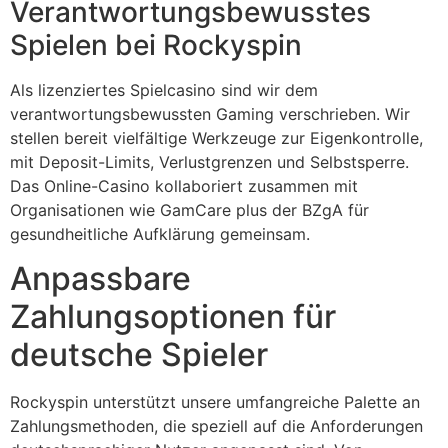
Verantwortungsbewusstes
Spielen bei Rockyspin
Als lizenziertes Spielcasino sind wir dem
verantwortungsbewussten Gaming verschrieben. Wir
stellen bereit vielfältige Werkzeuge zur Eigenkontrolle,
mit Deposit-Limits, Verlustgrenzen und Selbstsperre.
Das Online-Casino kollaboriert zusammen mit
Organisationen wie GamCare plus der BZgA für
gesundheitliche Aufklärung gemeinsam.
Anpassbare
Zahlungsoptionen für
deutsche Spieler
Rockyspin unterstützt unsere umfangreiche Palette an
Zahlungsmethoden, die speziell auf die Anforderungen