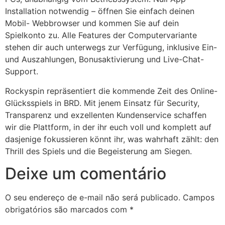
Installation notwendig – öffnen Sie einfach deinen
Mobil- Webbrowser und kommen Sie auf dein
Spielkonto zu. Alle Features der Computervariante
stehen dir auch unterwegs zur Verfügung, inklusive Ein-
und Auszahlungen, Bonusaktivierung und Live-Chat-
Support.
Rockyspin repräsentiert die kommende Zeit des Online-
Glücksspiels in BRD. Mit jenem Einsatz für Security,
Transparenz und exzellenten Kundenservice schaffen
wir die Plattform, in der ihr euch voll und komplett auf
dasjenige fokussieren könnt ihr, was wahrhaft zählt: den
Thrill des Spiels und die Begeisterung am Siegen.
Deixe um comentário
O seu endereço de e-mail não será publicado.
Campos
obrigatórios são marcados com
*