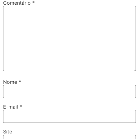
Comentário
*
Nome
*
E-mail
*
Site