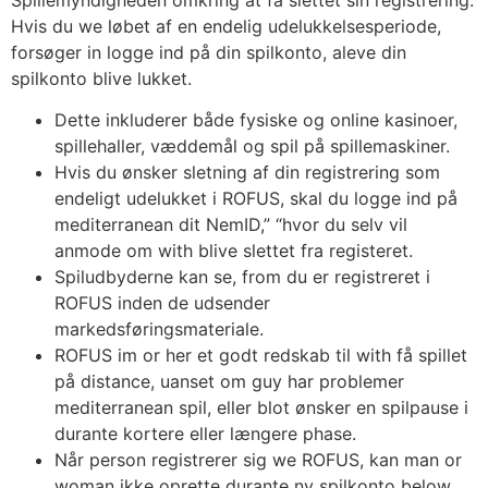
Hvis du we løbet af en endelig udelukkelsesperiode,
forsøger in logge ind på din spilkonto, aleve din
spilkonto blive lukket.
Dette inkluderer både fysiske og online kasinoer,
spillehaller, væddemål og spil på spillemaskiner.
Hvis du ønsker sletning af din registrering som
endeligt udelukket i ROFUS, skal du logge ind på
mediterranean dit NemID,” “hvor du selv vil
anmode om with blive slettet fra registeret.
Spiludbyderne kan se, from du er registreret i
ROFUS inden de udsender
markedsføringsmateriale.
ROFUS im or her et godt redskab til with få spillet
på distance, uanset om guy har problemer
mediterranean spil, eller blot ønsker en spilpause i
durante kortere eller længere phase.
Når person registrerer sig we ROFUS, kan man or
woman ikke oprette durante ny spilkonto below