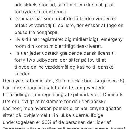
udelukkelse før tid, samt det er ikke muligt at
fortryde sin registrering.
Danmark har som ou af de få lande i verden et
effektivt værktøj til spillere, der ønsker at tage en
pause fra pengespil.
Hvis du har registreret dig midlertidigt, emergeny
room din konto midlertidigt deaktiveret.
I alt er jeder udstedt gældende dansk licens til
forty two udbydere, der sitter på lov til at
tilbyde online væddemål og kasino til danske
kunder.
Den nye skatteminister, Stamme Halsboe Jørgensen (S),
har i disse dage indkaldt unti de længeventede
forhandlinger om regulering af spilmarkedet i Danmark.
Det er ulovligt at reklamere for de udenlandske
kasinoer, men hverken politiet eller Spillemyndigheden
sitter på lovhjemmel til in lukke siderne. Ifølge
undersøgelsen er 96% af de personer, der lider af