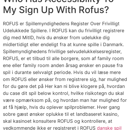
My Sign Up With Rofus?
ROFUS er Spillemyndighedens Register Over Frivilligt
Udelukkede Spillere. I ROFUS kan du frivilligt registrere
dig med MitID, hvis du ønsker from udelukke dig
midlertidigt eller endeligt fra at kunne spille i Danmark.
Spillemyndighedens frivillige selvudelukkelsesregister,
ROFUS, er et tilbud til alle borgere, som af family room
ene eller family room anden årsag ønsker en pause fra
spil i durante selvvalgt periode. Hvis du vil læse mere
om ROFUS eller ønsker from registrere sig, har mulighed
for du gøre det på Her kan ni blive klogere på, hvordan
du case dit spil below kontrol, hvilke risikotegn du skal
være opmærksom på, og hvordan man har mulighed for
at få hjælp, hvis du oplever spilproblemer. Hver gang
sobre gæst ønsker oplukke til et landbaseret kasino,
skal kasinoet konsultere ROFUS og kontrollere, at
vedkommende ikke er registreret i ROFUS
danske spil