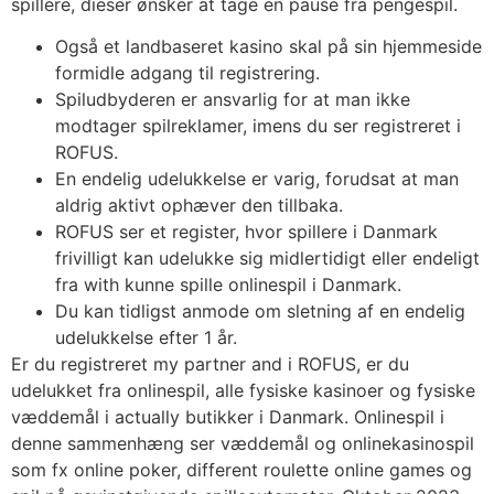
spillere, dieser ønsker at tage en pause fra pengespil.
Også et landbaseret kasino skal på sin hjemmeside
formidle adgang til registrering.
Spiludbyderen er ansvarlig for at man ikke
modtager spilreklamer, imens du ser registreret i
ROFUS.
En endelig udelukkelse er varig, forudsat at man
aldrig aktivt ophæver den tillbaka.
ROFUS ser et register, hvor spillere i Danmark
frivilligt kan udelukke sig midlertidigt eller endeligt
fra with kunne spille onlinespil i Danmark.
Du kan tidligst anmode om sletning af en endelig
udelukkelse efter 1 år.
Er du registreret my partner and i ROFUS, er du
udelukket fra onlinespil, alle fysiske kasinoer og fysiske
væddemål i actually butikker i Danmark. Onlinespil i
denne sammenhæng ser væddemål og onlinekasinospil
som fx online poker, different roulette online games og