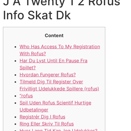
J A Twenty 1 2 Rofus
Info Skat Dk
Content
Who Has Access To My Registration
With Rofus?
Har Du Lyst Until En Pause Fra
Spillet?
Hvordan Fungerer Rofus?
Tilmeld Dig Til Register Over
Frivilligt Udelukkede Spillere (rofus)
“rofus
Spil Uden Rofus Scientif Hurtige
Udbetalinger
Registrér Dig I Rofus
Ring Eller Skriv Til Rofus
Hvor Lang Tid Kan Jeg Udelukkes?