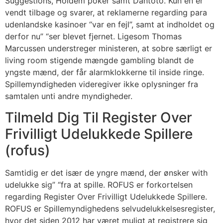
Suggestions, Holdem poker samt Dantoto. Kun én er
vendt tilbage og svarer, at reklamerne regarding para
udenlandske kasinoer “var en fejl”, samt at indholdet og
derfor nu” “ser blevet fjernet. Ligesom Thomas
Marcussen understreger ministeren, at sobre særligt er
living room stigende mængde gambling blandt de
yngste mænd, der får alarmklokkerne til inside ringe.
Spillemyndigheden videregiver ikke oplysninger fra
samtalen unti andre myndigheder.
Tilmeld Dig Til Register Over
Frivilligt Udelukkede Spillere
(rofus)
Samtidig er det især de yngre mænd, der ønsker with
udelukke sig” “fra at spille. ROFUS er forkortelsen
regarding Register Over Frivilligt Udelukkede Spillere.
ROFUS er Spillemyndighedens selvudelukkelsesregister,
hvor det siden 2012 har været muligt at registrere sig