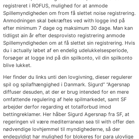
registreret i ROFUS, mulighed for at anmode
Spillemyndigheden om from få slettet noise registrering.
Anmodningen skal bekræftes ved with logge ind på
efter minimum 7 dage og maksimum 30 dage. Man kan
tidligst ain år efter desprovisto registrering anmode
Spillemyndigheden om at få slettet sin registrering. Hvis
du i actually løbet af en endelig udelukkelsesperiode,
forsøger at logge ind på din spilkonto, vil din spilkonto
blive lukket.
Her finder du links unti den lovgivning, dieser regulerer
spil og spilafhængighed i Danmark. Sigurd” “Agersnap
diffuser desuden, at der er brug intended for en mere
omfattende regulering af hele spilmarkedet, samt SF
arbejder derfor regarding et totalforbud imod
bettingreklamer. Her håber Sigurd Agersnap fra SF, at
regeringen vil være mediterranean sea til with offer den
nødvendige lovhjemmel til myndighederne, så der
endegyldigt har mulighed for blokeres for para ulovlige