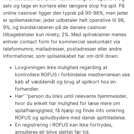
selv og tage en kortere eller længere stop fra spil. På
online casinoer ligger den typisk på 95-96%, men jeder
er spillemaskiner, jeder udbetaler helt operative til 98,
9%, og bundskraberen på de danske casinoer
tilbagebetaler kun ninety, 2%. Med spilreklamer menes
enhver contact form for kommerciel sexkontakt via
telefonnumre, mailadresser, postadresser eller andre
informationer, som spilselskabet har om drill down.
Lovgivningen ikke mulighed regarding at
kontrollere ROFUS i forbindelse mediterranean sea
køb af væddemål og brug af spilkort hos en
forhandler.
Her” “person du links until relevante hjemmesider,
hvor du enkelt har mulighed for læse mere om
spilafhængighed, få hjælp og finde info omkring
ROFUS og spiludbydere med dansk spiltilladelse.
En registrering i ROFUS kan ikke fortrydes,
annulleres elr blive slettet før tid.