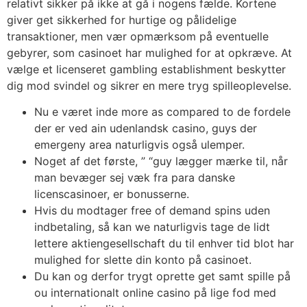
relativt sikker på ikke at gå i nogens fælde. Kortene
giver get sikkerhed for hurtige og pålidelige
transaktioner, men vær opmærksom på eventuelle
gebyrer, som casinoet har mulighed for at opkræve. At
vælge et licenseret gambling establishment beskytter
dig mod svindel og sikrer en mere tryg spilleoplevelse.
Nu e været inde more as compared to de fordele
der er ved ain udenlandsk casino, guys der
emergeny area naturligvis også ulemper.
Noget af det første, ” “guy lægger mærke til, når
man bevæger sej væk fra para danske
licenscasinoer, er bonusserne.
Hvis du modtager free of demand spins uden
indbetaling, så kan we naturligvis tage de lidt
lettere aktiengesellschaft du til enhver tid blot har
mulighed for slette din konto på casinoet.
Du kan og derfor trygt oprette get samt spille på
ou internationalt online casino på lige fod med