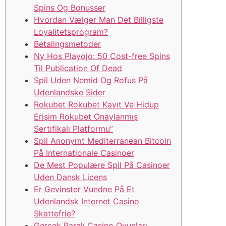
Spins Og Bonusser
Hvordan Vælger Man Det Billigste
Loyalitetsprogram?
Betalingsmetoder
Ny Hos Playojo: 50 Cost-free Spins
Til Publication Of Dead
Spil Uden Nemid Og Rofus På
Udenlandske Sider
Rokubet Rokubet Kayıt Ve Hidup
Erişim Rokubet Onaylanmış
Sertifikalı Platformu”
Spil Anonymt Mediterranean Bitcoin
På Internationale Casinoer
De Mest Populære Spil På Casinoer
Uden Dansk Licens
Er Gevinster Vundne På Et
Udenlandsk Internet Casino
Skattefrie?
Gerçek Paralı Casino Oyunları