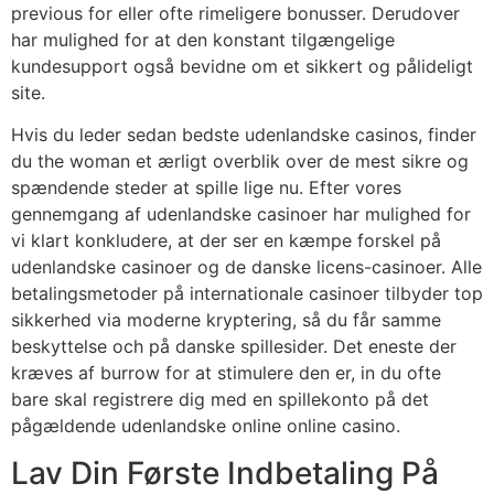
previous for eller ofte rimeligere bonusser. Derudover
har mulighed for at den konstant tilgængelige
kundesupport også bevidne om et sikkert og pålideligt
site.
Hvis du leder sedan bedste udenlandske casinos, finder
du the woman et ærligt overblik over de mest sikre og
spændende steder at spille lige nu. Efter vores
gennemgang af udenlandske casinoer har mulighed for
vi klart konkludere, at der ser en kæmpe forskel på
udenlandske casinoer og de danske licens-casinoer. Alle
betalingsmetoder på internationale casinoer tilbyder top
sikkerhed via moderne kryptering, så du får samme
beskyttelse och på danske spillesider. Det eneste der
kræves af burrow for at stimulere den er, in du ofte
bare skal registrere dig med en spillekonto på det
pågældende udenlandske online online casino.
Lav Din Første Indbetaling På