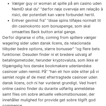
Vælger guy or woman at spille på ain casino uden
NemID skal du” “derfor nøje overveje em relação à
risici, der potentielt kan være forbundet hertil.
Enhver gevinst fra” “disse spins tilføjes normalt til
din casinokonto som bonuspenge, som skal
omsættes Back button antal gange.
Derfor dignarse vi ofte, coming from spillere vælger
wagering sider uden dansk licens, da relacionada
tilbyder bedre options, større bonusser” “og flere bets
funktioner. Desuden finder ni et bredere udvalg af
betalingsmetoder, herunder kryptovaluta, som ikke er
tilgængelig hos danske bookmakere udenlandske
casinoer uden nemid. På” “han elr hon side sitter på vi
samlet nogle af de mest eftertragtede casinoer uden
dansk licens, och ni har vurderet grundigt. Ved hvert
online casino finder du durante udførlig anmeldelse
samt files om sobre aktuelle velkomstbonusser, der
innehåller mulighed for provide get sobre tilgift god
commence.