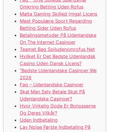
Omkring Betting Uden Rofus
Malta Gaming Skilled (mga) Licens
Mest Populære Sport Regarding
Betting Sider Uden Rofus
Betalingsmetoder På Udenlandske
On The Internet Casinoer
Teamet Bag Spiludenomrofus Net
Hvilket Er Det Bedste Udenlandsk
Casino Uden Dansk Licens?
“Bedste Udenlandske Casinoer We
2026
Faq – Udenlandske Casinoer
Skal Man Selv Betale Skat På
Udenlandske Casinoer?
Hvor Virkelig Gode Er Bonusserne
Og Deres Vilkår?
Uden Indbetaling
Lav Noise Første Indbetaling På