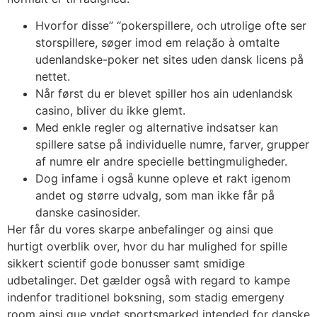
Hvorfor disse” “pokerspillere, och utrolige ofte ser
storspillere, søger imod em relação à omtalte
udenlandske-poker net sites uden dansk licens på
nettet.
Når først du er blevet spiller hos ain udenlandsk
casino, bliver du ikke glemt.
Med enkle regler og alternative indsatser kan
spillere satse på individuelle numre, farver, grupper
af numre elr andre specielle bettingmuligheder.
Dog infame i også kunne opleve et rakt igenom
andet og større udvalg, som man ikke får på
danske casinosider.
Her får du vores skarpe anbefalinger og ainsi que
hurtigt overblik over, hvor du har mulighed for spille
sikkert scientif gode bonusser samt smidige
udbetalinger. Det gælder også with regard to kampe
indenfor traditionel boksning, som stadig emergeny
room ainsi que yndet sportsmarked intended for danske