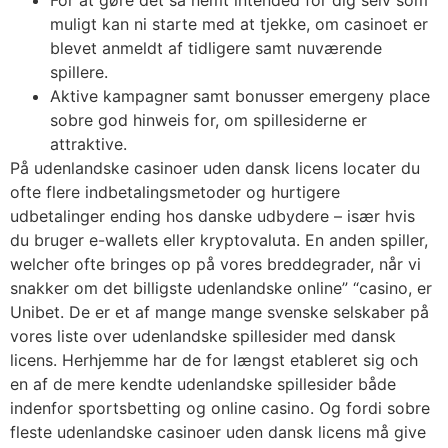
For at gøre det så nemt intended for dig selv som
muligt kan ni starte med at tjekke, om casinoet er
blevet anmeldt af tidligere samt nuværende
spillere.
Aktive kampagner samt bonusser emergeny place
sobre god hinweis for, om spillesiderne er
attraktive.
På udenlandske casinoer uden dansk licens locater du
ofte flere indbetalingsmetoder og hurtigere
udbetalinger ending hos danske udbydere – især hvis
du bruger e-wallets eller kryptovaluta. En anden spiller,
welcher ofte bringes op på vores breddegrader, når vi
snakker om det billigste udenlandske online” “casino, er
Unibet. De er et af mange mange svenske selskaber på
vores liste over udenlandske spillesider med dansk
licens. Herhjemme har de for længst etableret sig och
en af de mere kendte udenlandske spillesider både
indenfor sportsbetting og online casino. Og fordi sobre
fleste udenlandske casinoer uden dansk licens må give