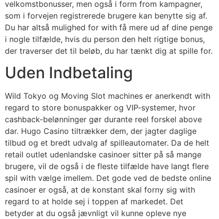
velkomstbonusser, men også i form from kampagner,
som i forvejen registrerede brugere kan benytte sig af.
Du har altså mulighed for with få mere ud af dine penge
i nogle tilfælde, hvis du person den helt rigtige bonus,
der traverser det til beløb, du har tænkt dig at spille for.
Uden Indbetaling
Wild Tokyo og Moving Slot machines er anerkendt with
regard to store bonuspakker og VIP-systemer, hvor
cashback-belønninger gør durante reel forskel above
dar. Hugo Casino tiltrækker dem, der jagter daglige
tilbud og et bredt udvalg af spilleautomater. Da de helt
retail outlet udenlandske casinoer sitter på så mange
brugere, vil de også i de fleste tilfælde have langt flere
spil with vælge imellem. Det gode ved de bedste online
casinoer er også, at de konstant skal forny sig with
regard to at holde sej i toppen af markedet. Det
betyder at du også jævnligt vil kunne opleve nye