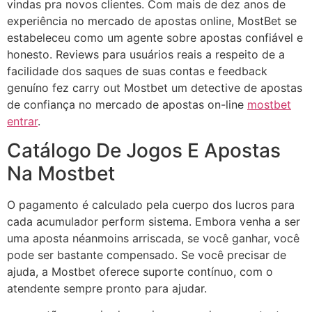
vindas pra novos clientes. Com mais de dez anos de
experiência no mercado de apostas online, MostBet se
estabeleceu como um agente sobre apostas confiável e
honesto. Reviews para usuários reais a respeito de a
facilidade dos saques de suas contas e feedback
genuíno fez carry out Mostbet um detective de apostas
de confiança no mercado de apostas on-line
mostbet
entrar
.
Catálogo De Jogos E Apostas
Na Mostbet
O pagamento é calculado pela cuerpo dos lucros para
cada acumulador perform sistema. Embora venha a ser
uma aposta néanmoins arriscada, se você ganhar, você
pode ser bastante compensado. Se você precisar de
ajuda, a Mostbet oferece suporte contínuo, com o
atendente sempre pronto para ajudar.