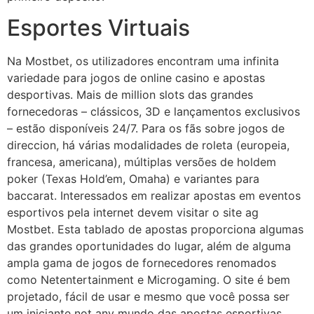
Esportes Virtuais
Na Mostbet, os utilizadores encontram uma infinita
variedade para jogos de online casino e apostas
desportivas. Mais de million slots das grandes
fornecedoras – clássicos, 3D e lançamentos exclusivos
– estão disponíveis 24/7. Para os fãs sobre jogos de
direccion, há várias modalidades de roleta (europeia,
francesa, americana), múltiplas versões de holdem
poker (Texas Hold’em, Omaha) e variantes para
baccarat. Interessados em realizar apostas em eventos
esportivos pela internet devem visitar o site ag
Mostbet. Esta tablado de apostas proporciona algumas
das grandes oportunidades do lugar, além de alguma
ampla gama de jogos de fornecedores renomados
como Netentertainment e Microgaming. O site é bem
projetado, fácil de usar e mesmo que você possa ser
um iniciante not any mundo das apostas esportivas,