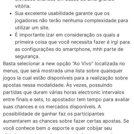
vitória.
Sua excelente usabilidade garante que os
jogadores não terão nenhuma complexidade para
utilizar um site.
É importante izar em consideração os quais a
primeira coisa que você necessita fazer é irgi para
as configurações do smartphone, mhh parte de
segurança.
Basta selecionar a new opção “Ao Vivo” localizada no
menus, que será mostrada uma lista sobre quaisquer
jogos la cual estão disponíveis para a realização sobre
apostas nessa modalidade. Às vezes, possuindo
partidas que duram várias horas electronic intervalos
entre finais e sets, to apostador tem tempo para avaliar
suas chances e os mercados disponíveis. A
possibilidade de ganhar faz os participantes
aumentarem as chances sobre fazer certas apostas. Se
você conhece bem o esporte e quer cobijar seu