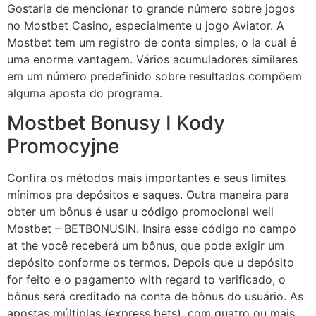
Gostaria de mencionar to grande número sobre jogos
no Mostbet Casino, especialmente u jogo Aviator. A
Mostbet tem um registro de conta simples, o la cual é
uma enorme vantagem. Vários acumuladores similares
em um número predefinido sobre resultados compõem
alguma aposta do programa.
Mostbet Bonusy I Kody
Promocyjne
Confira os métodos mais importantes e seus limites
mínimos pra depósitos e saques. Outra maneira para
obter um bônus é usar u código promocional weil
Mostbet – BETBONUSIN. Insira esse código no campo
at the você receberá um bônus, que pode exigir um
depósito conforme os termos. Depois que u depósito
for feito e o pagamento with regard to verificado, o
bônus será creditado na conta de bônus do usuário. As
apostas múltiplas (express bets), com quatro ou mais