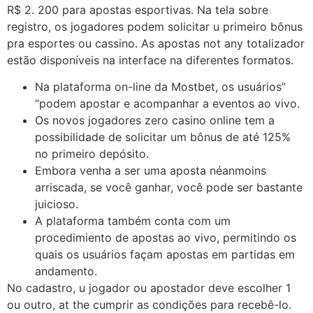
R$ 2. 200 para apostas esportivas. Na tela sobre
registro, os jogadores podem solicitar u primeiro bônus
pra esportes ou cassino. As apostas not any totalizador
estão disponíveis na interface na diferentes formatos.
Na plataforma on-line da Mostbet, os usuários”
“podem apostar e acompanhar a eventos ao vivo.
Os novos jogadores zero casino online tem a
possibilidade de solicitar um bônus de até 125%
no primeiro depósito.
Embora venha a ser uma aposta néanmoins
arriscada, se você ganhar, você pode ser bastante
juicioso.
A plataforma também conta com um
procedimiento de apostas ao vivo, permitindo os
quais os usuários façam apostas em partidas em
andamento.
No cadastro, u jogador ou apostador deve escolher 1
ou outro, at the cumprir as condições para recebê-lo.