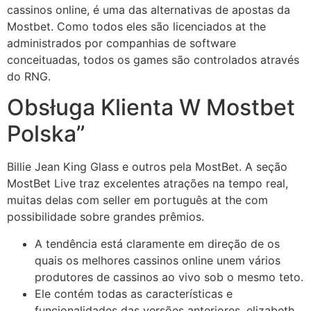
cassinos online, é uma das alternativas de apostas da
Mostbet. Como todos eles são licenciados at the
administrados por companhias de software
conceituadas, todos os games são controlados através
do RNG.
Obsługa Klienta W Mostbet
Polska”
Billie Jean King Glass e outros pela MostBet. A seção
MostBet Live traz excelentes atrações na tempo real,
muitas delas com seller em português at the com
possibilidade sobre grandes prêmios.
A tendência está claramente em direção de os
quais os melhores cassinos online unem vários
produtores de cassinos ao vivo sob o mesmo teto.
Ele contém todas as características e
funcionalidades das versões anteriores, elizabeth