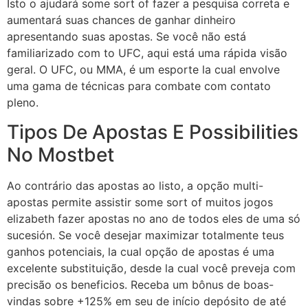
Isto o ajudará some sort of fazer a pesquisa correta e
aumentará suas chances de ganhar dinheiro
apresentando suas apostas. Se você não está
familiarizado com to UFC, aqui está uma rápida visão
geral. O UFC, ou MMA, é um esporte la cual envolve
uma gama de técnicas para combate com contato
pleno.
Tipos De Apostas E Possibilities
No Mostbet
Ao contrário das apostas ao listo, a opção multi-
apostas permite assistir some sort of muitos jogos
elizabeth fazer apostas no ano de todos eles de uma só
sucesión. Se você desejar maximizar totalmente teus
ganhos potenciais, la cual opção de apostas é uma
excelente substituição, desde la cual você preveja com
precisão os beneficios. Receba um bônus de boas-
vindas sobre +125% em seu de início depósito de até