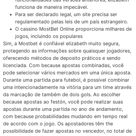
funciona de maneira impecável.
Para ser declarado legal, um site precisa ser
regulamentado pelas leis de um país estrangeiro.
O cassino MostBet Online proporciona milhares de
jogos, incluindo os populares
Sim, a Mostbet é confiável elizabeth muito segura,
protegendo as informações sobre quaisquer jogadores,
oferecendo métodos de deposito práticos e sendo
licenciada. Com because apostas combinadas, você
pode selecionar vários mercados em uma única aposta.
Durante uma partida para futebol, é possível combinar
uma intencionadamente na vitória para um time através
da marcação de também de dois gols. Ao escolher
because apostas ao festón, você pode realizar suas
apostas durante uma partida no ano de andamento,
com because probabilidades mudando em tempo real
de acordo com o jogo. Os apostadores têm the
possibilidade de fazer apostas no vencedor, no total de