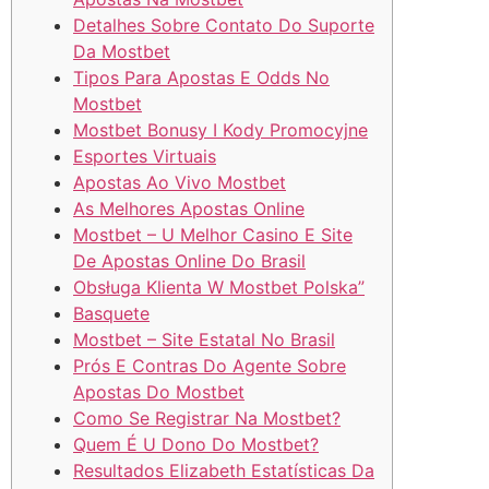
Detalhes Sobre Contato Do Suporte
Da Mostbet
Tipos Para Apostas E Odds No
Mostbet
Mostbet Bonusy I Kody Promocyjne
Esportes Virtuais
Apostas Ao Vivo Mostbet
As Melhores Apostas Online
Mostbet – U Melhor Casino E Site
De Apostas Online Do Brasil
Obsługa Klienta W Mostbet Polska”
Basquete
Mostbet – Site Estatal No Brasil
Prós E Contras Do Agente Sobre
Apostas Do Mostbet
Como Se Registrar Na Mostbet?
Quem É U Dono Do Mostbet?
Resultados Elizabeth Estatísticas Da