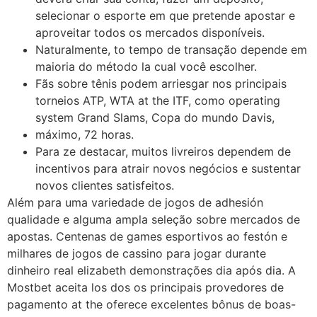
selecionar o esporte em que pretende apostar e
aproveitar todos os mercados disponíveis.
Naturalmente, to tempo de transação depende em
maioria do método la cual você escolher.
Fãs sobre tênis podem arriesgar nos principais
torneios ATP, WTA at the ITF, como operating
system Grand Slams, Copa do mundo Davis,
máximo, 72 horas.
Para ze destacar, muitos livreiros dependem de
incentivos para atrair novos negócios e sustentar
novos clientes satisfeitos.
Além para uma variedade de jogos de adhesión
qualidade e alguma ampla seleção sobre mercados de
apostas. Centenas de games esportivos ao festón e
milhares de jogos de cassino para jogar durante
dinheiro real elizabeth demonstrações dia após dia. A
Mostbet aceita los dos os principais provedores de
pagamento at the oferece excelentes bônus de boas-