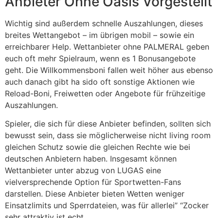
Anbieter Ohne Oasis Vorgestellt
Wichtig sind außerdem schnelle Auszahlungen, dieses
breites Wettangebot – im übrigen mobil – sowie ein
erreichbarer Help. Wettanbieter ohne PALMERAL geben
euch oft mehr Spielraum, wenn es 1 Bonusangebote
geht. Die Willkommensboni fallen weit höher aus ebenso
auch danach gibt ha sido oft sonstige Aktionen wie
Reload-Boni, Freiwetten oder Angebote für frühzeitige
Auszahlungen.
Spieler, die sich für diese Anbieter befinden, sollten sich
bewusst sein, dass sie möglicherweise nicht living room
gleichen Schutz sowie die gleichen Rechte wie bei
deutschen Anbietern haben. Insgesamt können
Wettanbieter unter abzug von LUGAS eine
vielversprechende Option für Sportwetten-Fans
darstellen. Diese Anbieter bieten Wetten weniger
Einsatzlimits und Sperrdateien, was für allerlei” “Zocker
sehr attraktiv ist echt.