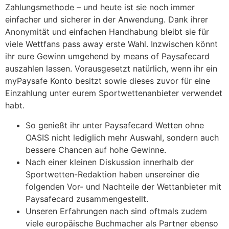
Zahlungsmethode – und heute ist sie noch immer
einfacher und sicherer in der Anwendung. Dank ihrer
Anonymität und einfachen Handhabung bleibt sie für
viele Wettfans pass away erste Wahl. Inzwischen könnt
ihr eure Gewinn umgehend by means of Paysafecard
auszahlen lassen. Vorausgesetzt natürlich, wenn ihr ein
myPaysafe Konto besitzt sowie dieses zuvor für eine
Einzahlung unter eurem Sportwettenanbieter verwendet
habt.
So genießt ihr unter Paysafecard Wetten ohne
OASIS nicht lediglich mehr Auswahl, sondern auch
bessere Chancen auf hohe Gewinne.
Nach einer kleinen Diskussion innerhalb der
Sportwetten-Redaktion haben unsereiner die
folgenden Vor- und Nachteile der Wettanbieter mit
Paysafecard zusammengestellt.
Unseren Erfahrungen nach sind oftmals zudem
viele europäische Buchmacher als Partner ebenso