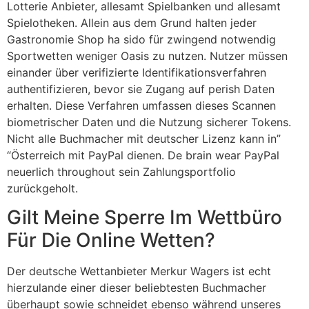
Lotterie Anbieter, allesamt Spielbanken und allesamt
Spielotheken. Allein aus dem Grund halten jeder
Gastronomie Shop ha sido für zwingend notwendig
Sportwetten weniger Oasis zu nutzen. Nutzer müssen
einander über verifizierte Identifikationsverfahren
authentifizieren, bevor sie Zugang auf perish Daten
erhalten. Diese Verfahren umfassen dieses Scannen
biometrischer Daten und die Nutzung sicherer Tokens.
Nicht alle Buchmacher mit deutscher Lizenz kann in”
“Österreich mit PayPal dienen. De brain wear PayPal
neuerlich throughout sein Zahlungsportfolio
zurückgeholt.
Gilt Meine Sperre Im Wettbüro
Für Die Online Wetten?
Der deutsche Wettanbieter Merkur Wagers ist echt
hierzulande einer dieser beliebtesten Buchmacher
überhaupt sowie schneidet ebenso während unseres