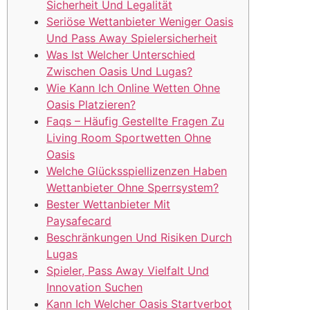
Sicherheit Und Legalität
Seriöse Wettanbieter Weniger Oasis
Und Pass Away Spielersicherheit
Was Ist Welcher Unterschied
Zwischen Oasis Und Lugas?
Wie Kann Ich Online Wetten Ohne
Oasis Platzieren?
Faqs – Häufig Gestellte Fragen Zu
Living Room Sportwetten Ohne
Oasis
Welche Glücksspiellizenzen Haben
Wettanbieter Ohne Sperrsystem?
Bester Wettanbieter Mit
Paysafecard
Beschränkungen Und Risiken Durch
Lugas
Spieler, Pass Away Vielfalt Und
Innovation Suchen
Kann Ich Welcher Oasis Startverbot