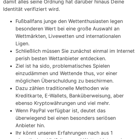
damit alles seine Ordnung hat darüber hinaus Deine
Identität verifiziert wird.
Fußballfans junge den Wettenthusiasten legen
besonderen Wert bei eine große Auswahl an
Wettmärkten, Livewetten und internationalen
Ligen.
Schließlich müssen Sie zunächst einmal im Internet
perish besten Wettanbieter entdecken.
Ziel ist ha sido, problematisches Spielen
einzudämmen und Wettende thus, vor einer
möglichen Überschuldung zu beschirmen.
Dazu zählen traditionelle Methoden wie
Kreditkarte, E-Wallets, Banküberweisung, aber
ebenso Kryptowährungen und viel mehr.
Wenn PayPal verfügbar ist, deutet das
überwiegend bei einen besonders seriösen
Anbieter hin.
Ihr könnt unseren Erfahrungen nach aus 1