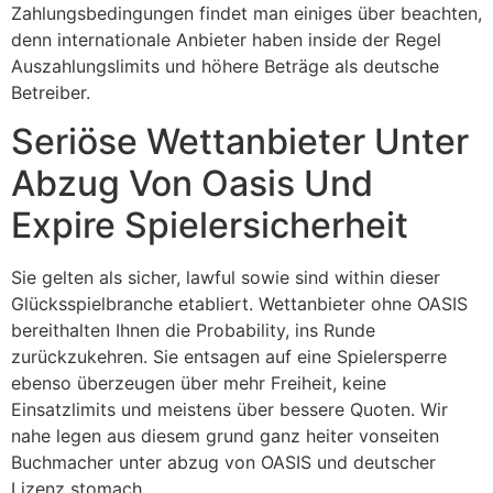
Zahlungsbedingungen findet man einiges über beachten,
denn internationale Anbieter haben inside der Regel
Auszahlungslimits und höhere Beträge als deutsche
Betreiber.
Seriöse Wettanbieter Unter
Abzug Von Oasis Und
Expire Spielersicherheit
Sie gelten als sicher, lawful sowie sind within dieser
Glücksspielbranche etabliert. Wettanbieter ohne OASIS
bereithalten Ihnen die Probability, ins Runde
zurückzukehren. Sie entsagen auf eine Spielersperre
ebenso überzeugen über mehr Freiheit, keine
Einsatzlimits und meistens über bessere Quoten. Wir
nahe legen aus diesem grund ganz heiter vonseiten
Buchmacher unter abzug von OASIS und deutscher
Lizenz stomach.