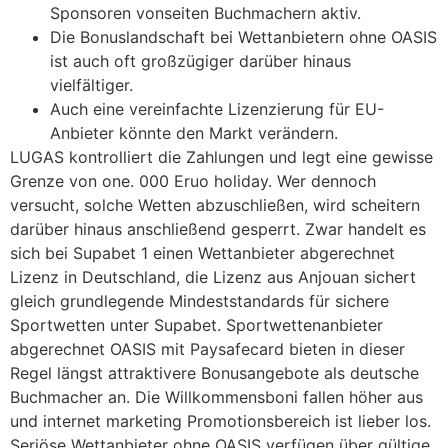
Sponsoren vonseiten Buchmachern aktiv.
Die Bonuslandschaft bei Wettanbietern ohne OASIS
ist auch oft großzügiger darüber hinaus
vielfältiger.
Auch eine vereinfachte Lizenzierung für EU-
Anbieter könnte den Markt verändern.
LUGAS kontrolliert die Zahlungen und legt eine gewisse
Grenze von one. 000 Eruo holiday. Wer dennoch
versucht, solche Wetten abzuschließen, wird scheitern
darüber hinaus anschließend gesperrt. Zwar handelt es
sich bei Supabet 1 einen Wettanbieter abgerechnet
Lizenz in Deutschland, die Lizenz aus Anjouan sichert
gleich grundlegende Mindeststandards für sichere
Sportwetten unter Supabet. Sportwettenanbieter
abgerechnet OASIS mit Paysafecard bieten in dieser
Regel längst attraktivere Bonusangebote als deutsche
Buchmacher an. Die Willkommensboni fallen höher aus
und internet marketing Promotionsbereich ist lieber los.
Seriöse Wettanbieter ohne OASIS verfügen über gültige