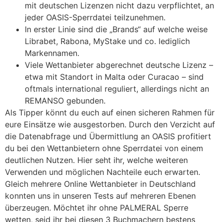
mit deutschen Lizenzen nicht dazu verpflichtet, an
jeder OASIS-Sperrdatei teilzunehmen.
In erster Linie sind die „Brands“ auf welche weise
Librabet, Rabona, MyStake und co. lediglich
Markennamen.
Viele Wettanbieter abgerechnet deutsche Lizenz –
etwa mit Standort in Malta oder Curacao – sind
oftmals international reguliert, allerdings nicht an
REMANSO gebunden.
Als Tipper könnt du euch auf einen sicheren Rahmen für
eure Einsätze wie ausgestorben. Durch den Verzicht auf
die Datenabfrage und Übermittlung an OASIS profitiert
du bei den Wettanbietern ohne Sperrdatei von einem
deutlichen Nutzen. Hier seht ihr, welche weiteren
Verwenden und möglichen Nachteile euch erwarten.
Gleich mehrere Online Wettanbieter in Deutschland
konnten uns in unseren Tests auf mehreren Ebenen
überzeugen. Möchtet ihr ohne PALMERAL Sperre
wetten, seid ihr bei diesen 3 Buchmachern bestens