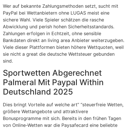
Wer auf bekannte Zahlungsmethoden setzt, sucht mit
PayPal bei Wettanbietern ohne LUGAS meist eine
sichere Wahl. Viele Spieler schätzen die rasche
Abwicklung und perish hohen Sicherheitsstandards.
Zahlungen erfolgen in Echtzeit, ohne sensible
Bankdaten direkt an living area Anbieter weiterzugeben.
Viele dieser Plattformen bieten höhere Wettquoten, weil
sie nicht a great die deutsche Wettsteuer gebunden
sind.
Sportwetten Abgerechnet
Palmeral Mit Paypal Within
Deutschland 2025
Dies bringt Vorteile auf welche art” “steuerfreie Wetten,
größere Wettangebote und attraktivere
Bonusprogramme mit sich. Bereits in den frühen Tagen
von Online-Wetten war die Paysafecard eine beliebte