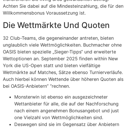
Achten Sie dabei auf die Mindesteinzahlung, die für den
Willkommensbonus Voraussetzung ist.
Die Wettmärkte Und Quoten
32 Club-Teams, die gegeneinander antreten, bieten
unglaublich viele Wettmöglichkeiten. Buchmacher ohne
OASIS bieten spezielle „Sieger-Tipps“ und erweiterte
Wettoptionen an. September 2025 finden within New
York die US-Open statt und bieten vielfältige
Wettmärkte auf Matches, Sätze ebenso Turnierverläufe.
Auch hierbei können Wettende über höheren Quoten als
bei OASIS-Anbietern” “rechnen.
Monsterwin ist ebenso ein ausgezeichneter
Wettanbieter für alle, die auf der Nachforschung
nach einem angenehmen Bonusangebot und just
one Vielzahl von Wettmöglichkeiten sind.
Deswegen sind sie im Gegensatz über Anbietern