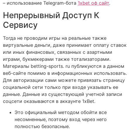
– использование Telegram-бота
1xbet оф сайт
.
Непрерывный Доступ К
Сервису
Тогда не проводим игры на реальные также
виртуальные деньги, даже принимает оплату ставок
или иных финансовых, связанных с азартными
играми, букмекерами также тотализаторами.
Материалы betting-sports. ru публикуются а данном
веб-сайте помимо в информационных использовать.
Для авторизации сами можете привязать страницу
социальной сети только при входе указывать ее
данные. Данные из существующей учетной записи
соцсети оказываются в аккаунте 1xBet.
Это официальный методом обойти все
несомненные, поэтому вход через него
полностью безопасные.