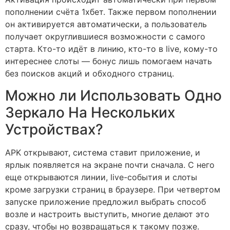
пополнении счёта 1хбет. Также первом пополнении
он активируется автоматически, а пользователь
получает округлившиеся возможности с самого
старта. Кто-то идёт в линию, кто-то в live, кому-то
интереснее слоты — бонус лишь помогаем начать
без поисков акций и обходного страниц.
Можно ли Использовать Одно
Зеркало На Нескольких
Устройствах?
APK открывают, система ставит приложение, и
ярлык появляется на экране почти сначала. С него
еще открываются линии, live-события и слоты
кроме загрузки страниц в браузере. При четвертом
запуске приложение предложил выбрать способ
возле и настроить выступить, многие делают это
сразу, чтобы но возвращаться к такому позже.