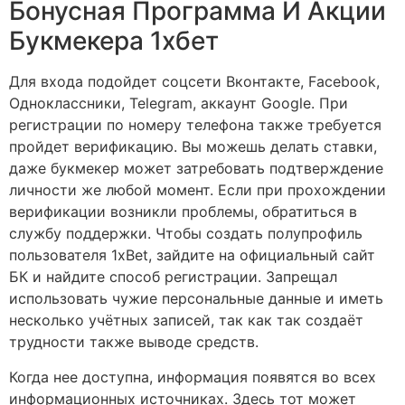
Бонусная Программа И Акции
Букмекера 1хбет
Для входа подойдет соцсети Вконтакте, Facebook,
Одноклассники, Telegram, аккаунт Google. При
регистрации по номеру телефона также требуется
пройдет верификацию. Вы можешь делать ставки,
даже букмекер может затребовать подтверждение
личности же любой момент. Если при прохождении
верификации возникли проблемы, обратиться в
службу поддержки. Чтобы создать полупрофиль
пользователя 1xBet, зайдите на официальный сайт
БК и найдите способ регистрации. Запрещал
использовать чужие персональные данные и иметь
несколько учётных записей, так как так создаёт
трудности также выводе средств.
Когда нее доступна, информация появятся во всех
информационных источниках. Здесь тот может