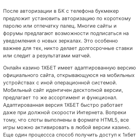
После авторизации в БК с телефона букмекер
предложит установить авторизацию по короткому
паролю или отпечатку палец. Многие сайты и
форумы предлагают возможности подписаться на
уведомления о новых зеркалах. Это особенно
важнее для тех, никто делает долгосрочные ставки
или следит а результатами матчей.
Онлайн казино 1ХБЕТ имеет адаптированную версию
официального сайта, открывающуюся на мобильных
устройствах с иной операционной системой.
Мобильный сайт идентичен десктопной версии,
предлагает то же ассортимент и функционал.
Адаптированная версия 1ХБЕТ быстро работает
даже при должной скорости Интернета. Вопреки
тому, что слоты выполнены в формате HTML5, все
игры можно активировать в любой версии казино.
Еще один процессса способ получить доступ к 1хбет