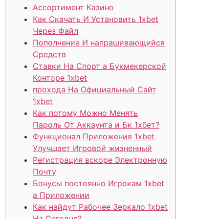
Ассортимент Казино
Как Скачать И Установить 1xbet
Через Файл
Пополнение И напрашивающийся
Средств
Ставки На Спорт а Букмекерской
Конторе 1xbet
прохода На Официальный Сайт
1xbet
Как потому Можно Менять
Пароль От Аккаунта и Бк 1хбет?
Функционал Приложения 1xbet
Улучшает Игровой жизненный
Регистрация вскоре Электронную
Почту
Бонусы постоянно Игрокам 1xbet
а Приложении
Как найдут Рабочее Зеркало 1xbet
На Сегодня?