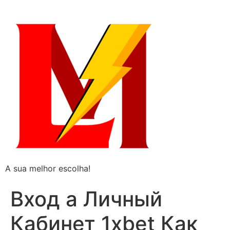
A sua melhor escolha!
Вход а Личный
Кабинет 1xbet Как