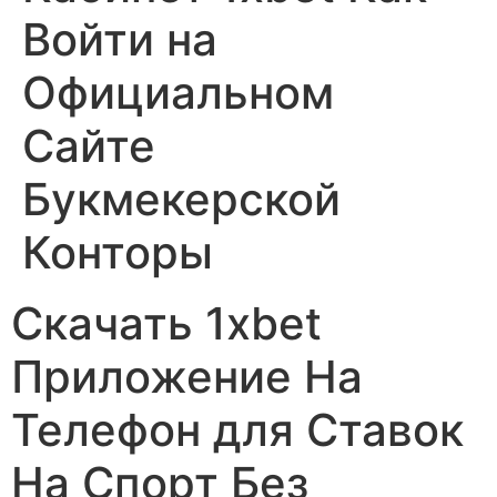
Войти на
Официальном
Сайте
Букмекерской
Конторы
Cкачать 1xbet
Приложение На
Телефон для Ставок
На Спорт Без