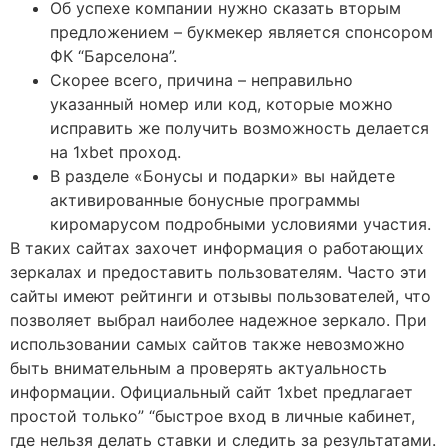
Об успехе компании нужно сказать вторым
предложением – букмекер является спонсором
ФК “Барселона”.
Скорее всего, причина – неправильно
указанный номер или код, которые можно
исправить же получить возможность делается
на 1xbet проход.
В разделе «Бонусы и подарки» вы найдете
активированные бонусные программы
киромарусом подробными условиями участия.
В таких сайтах захочет информация о работающих
зеркалах и предоставить пользователям. Часто эти
сайты имеют рейтинги и отзывы пользователей, что
позволяет выбрал наиболее надежное зеркало. При
использовании самых сайтов также невозможно
быть внимательным а проверять актуальность
информации. Официальный сайт 1xbet предлагает
простой только” “быстрое вход в личные кабинет,
где нельзя делать ставки и следить за результатами.