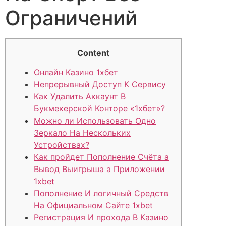
Ограничений
Content
Онлайн Казино 1хбет
Непрерывный Доступ К Сервису
Как Удалить Аккаунт В
Букмекерской Конторе «1хбет»?
Можно ли Использовать Одно
Зеркало На Нескольких
Устройствах?
Как пройдет Пополнение Счёта а
Вывод Выигрыша а Приложении
1xbet
Пополнение И логичный Средств
На Официальном Сайте 1xbet
Регистрация И прохода В Казино