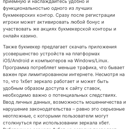
приемную и наслаждайтесь удобно и
функциональностью одного из лучших
букмекерских контор. Сразу после регистрации
игроки может активировать любой бонус и
участвовать же акциях букмекерской конторы и
онлайн казино.
Также букмекер предлагает скачать приложения
усовершенство устройств на платформах
iOS/Android и компьютеров на Windows/Linux.
Программа потребляет меньше трафика, что бывает
важен при лимитированном интернете. Несмотря на
то, что 1хбет зеркало работает и может быть
удобным образом доступа к сайту ставок,
необходимо важно о потенциальных следствиях.
Ввод личных данных, возможность мошенничества и
нарушение законодательства – равно это серьезные
неотложные, с которыми пользователи могут
столкнуться при использовании зеркала хбет.