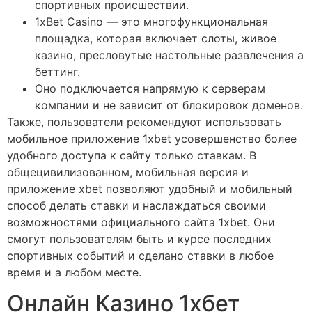
спортивных происшествии.
1xBet Casino — это многофункциональная
площадка, которая включает слоты, живое
казино, пресловутые настольные развлечения а
беттинг.
Оно подключается напрямую к серверам
компании и не зависит от блокировок доменов.
Также, пользователи рекомендуют использовать
мобильное приложение 1xbet усовершенство более
удобного доступа к сайту только ставкам. В
общецивилизованном, мобильная версия и
приложение xbet позволяют удобный и мобильный
способ делать ставки и наслаждаться своими
возможностями официального сайта 1xbet. Они
смогут пользователям быть и курсе последних
спортивных событий и сделано ставки в любое
время и а любом месте.
Онлайн Казино 1хбет