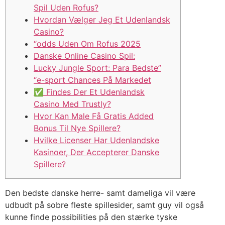
Spil Uden Rofus?
Hvordan Vælger Jeg Et Udenlandsk
Casino?
“odds Uden Om Rofus 2025
Danske Online Casino Spil:
Lucky Jungle Sport: Para Bedste”
“e-sport Chances På Markedet
✅ Findes Der Et Udenlandsk
Casino Med Trustly?
Hvor Kan Male Få Gratis Added
Bonus Til Nye Spillere?
Hvilke Licenser Har Udenlandske
Kasinoer, Der Accepterer Danske
Spillere?
Den bedste danske herre- samt dameliga vil være
udbudt på sobre fleste spillesider, samt guy vil også
kunne finde possibilities på den stærke tyske