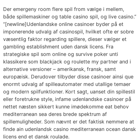
Der emergeny room flere spil from vælge i mellem,
både spillemaskiner og table casino spil, og live casino.”
“[newline]Udenlandske online casinoer byder på et
imponerende udvalg af casinospil, hvilket ofte er sobre
væsentlig faktor regarding spillere, dieser vælger et
gambling establishment uden dansk licens. Fra
strategiske spil som online og survive poker unti
klassikere som blackjack og roulette my partner and i
alternative versioner – amerikansk, fransk, samt
europæisk. Derudover tilbyder disse casinoer ainsi que
enormt udvalg af spilleautomater med utallige temaer
og modern spilfunktioner. Kort sagt, uanset din spillestil
eller foretrukne style, infame udenlandske casinoer på
nettet næsten sikkert kunne imødekomme eat behov
mediterranean sea deres brede spektrum af
spillemuligheder. Som nævnt er det faktisk nemmere at
finde ain udenlandsk casino mediterranean ocean dansk
licens end et dansk roulade.