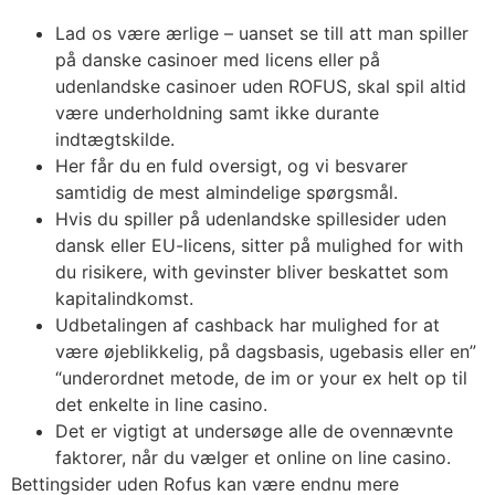
Lad os være ærlige – uanset se till att man spiller
på danske casinoer med licens eller på
udenlandske casinoer uden ROFUS, skal spil altid
være underholdning samt ikke durante
indtægtskilde.
Her får du en fuld oversigt, og vi besvarer
samtidig de mest almindelige spørgsmål.
Hvis du spiller på udenlandske spillesider uden
dansk eller EU-licens, sitter på mulighed for with
du risikere, with gevinster bliver beskattet som
kapitalindkomst.
Udbetalingen af cashback har mulighed for at
være øjeblikkelig, på dagsbasis, ugebasis eller en”
“underordnet metode, de im or your ex helt op til
det enkelte in line casino.
Det er vigtigt at undersøge alle de ovennævnte
faktorer, når du vælger et online on line casino.
Bettingsider uden Rofus kan være endnu mere