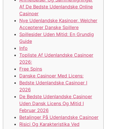
Af De Bedste Udenlandske Online
Casinoer
Nye Udenlandske Kasinoer, Welcher
Accepterer Danske Spillere
Spillesider Uden Mitid: En Grundig
Guide
Info
Topliste Af Udenlandske Casinoer
2026:
Free Spins
Danske Casinoer Med Licens:
Bedste Udenlandske Casinoer I
2026
De Bedste Udenlandske Casinoer
Uden Dansk Licens Og Mitid I
Februar 2026
Betalinger På Udenlandske Casinoer
Risici Og Karakteristika Ved