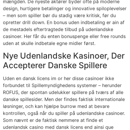
mængden. De nyeste aktører byder ofte på moderne
design, hurtigere betalinger og innovative spiloplevelser
– men som spiller bør du stadig være kritisk, før du
opretter drill down. En bonus uden indbetaling er ain af
de mestadels eftertragtede tilbud på udenlandske
casinoer. Her får du enten bonuspenge eller free rounds
uden at skulle indbetale egne midler først.
Nye Udenlandske Kasinoer, Der
Accepterer Danske Spillere
Uden en dansk licens im or her disse casinoer ikke
forbundet til Spillemyndighedens systemer – herunder
ROFUS, der spontan udelukker spillere på tværs af alle
danske spillesider. Men der findes faktisk internationale
løsninger, och kan hjælpe burrow med at bevare
kontrollen, også når du spiller på udenlandske casinoer.
Som nævnt er de faktisk nemmere at finde et
udenlandsk casino med dansk licens end ainsi que