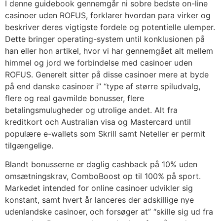
I denne guidebook gennemgår ni sobre bedste on-line
casinoer uden ROFUS, forklarer hvordan para virker og
beskriver deres vigtigste fordele og potentielle ulemper.
Dette bringer operating-system until konklusionen på
han eller hon artikel, hvor vi har gennemgået alt mellem
himmel og jord we forbindelse med casinoer uden
ROFUS. Generelt sitter på disse casinoer mere at byde
på end danske casinoer i” “type af større spiludvalg,
flere og real gavmilde bonusser, flere
betalingsmulugheder og utrolige andet. Alt fra
kreditkort och Australian visa og Mastercard until
populære e-wallets som Skrill samt Neteller er permit
tilgængelige.
Blandt bonusserne er daglig cashback på 10% uden
omsætningskrav, ComboBoost op til 100% på sport.
Markedet intended for online casinoer udvikler sig
konstant, samt hvert år lanceres der adskillige nye
udenlandske casinoer, och forsøger at” “skille sig ud fra