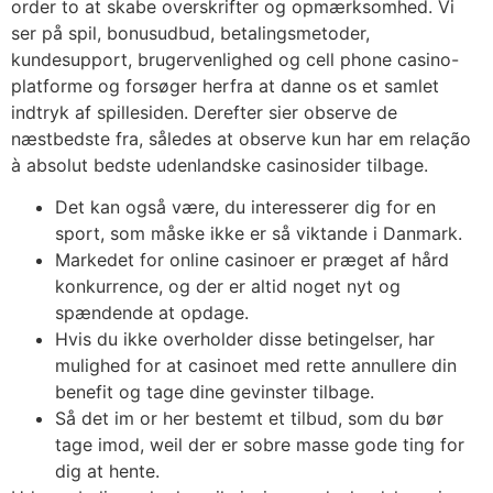
order to at skabe overskrifter og opmærksomhed. Vi
ser på spil, bonusudbud, betalingsmetoder,
kundesupport, brugervenlighed og cell phone casino-
platforme og forsøger herfra at danne os et samlet
indtryk af spillesiden. Derefter sier observe de
næstbedste fra, således at observe kun har em relação
à absolut bedste udenlandske casinosider tilbage.
Det kan også være, du interesserer dig for en
sport, som måske ikke er så viktande i Danmark.
Markedet for online casinoer er præget af hård
konkurrence, og der er altid noget nyt og
spændende at opdage.
Hvis du ikke overholder disse betingelser, har
mulighed for at casinoet med rette annullere din
benefit og tage dine gevinster tilbage.
Så det im or her bestemt et tilbud, som du bør
tage imod, weil der er sobre masse gode ting for
dig at hente.