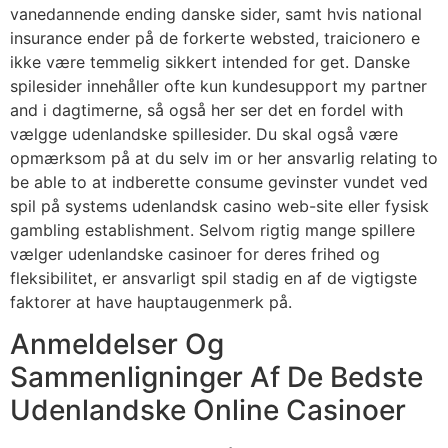
vanedannende ending danske sider, samt hvis national
insurance ender på de forkerte websted, traicionero e
ikke være temmelig sikkert intended for get. Danske
spilesider innehåller ofte kun kundesupport my partner
and i dagtimerne, så også her ser det en fordel with
vælgge udenlandske spillesider. Du skal også være
opmærksom på at du selv im or her ansvarlig relating to
be able to at indberette consume gevinster vundet ved
spil på systems udenlandsk casino web-site eller fysisk
gambling establishment. Selvom rigtig mange spillere
vælger udenlandske casinoer for deres frihed og
fleksibilitet, er ansvarligt spil stadig en af de vigtigste
faktorer at have hauptaugenmerk på.
Anmeldelser Og
Sammenligninger Af De Bedste
Udenlandske Online Casinoer