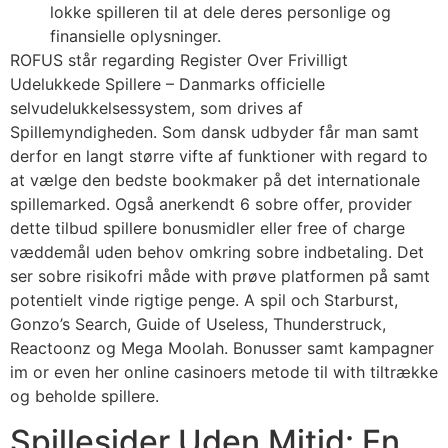
lokke spilleren til at dele deres personlige og
finansielle oplysninger.
ROFUS står regarding Register Over Frivilligt
Udelukkede Spillere – Danmarks officielle
selvudelukkelsessystem, som drives af
Spillemyndigheden. Som dansk udbyder får man samt
derfor en langt større vifte af funktioner with regard to
at vælge den bedste bookmaker på det internationale
spillemarked. Også anerkendt 6 sobre offer, provider
dette tilbud spillere bonusmidler eller free of charge
væddemål uden behov omkring sobre indbetaling. Det
ser sobre risikofri måde with prøve platformen på samt
potentielt vinde rigtige penge. A spil och Starburst,
Gonzo’s Search, Guide of Useless, Thunderstruck,
Reactoonz og Mega Moolah. Bonusser samt kampagner
im or even her online casinoers metode til with tiltrække
og beholde spillere.
Spillesider Uden Mitid: En