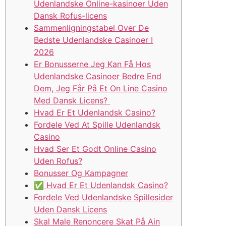
Udenlandske Online-kasinoer Uden
Dansk Rofus-licens
Sammenligningstabel Over De
Bedste Udenlandske Casinoer I
2026
Er Bonusserne Jeg Kan Få Hos
Udenlandske Casinoer Bedre End
Dem, Jeg Får På Et On Line Casino
Med Dansk Licens? ​
Hvad Er Et Udenlandsk Casino?
Fordele Ved At Spille Udenlandsk
Casino
Hvad Ser Et Godt Online Casino
Uden Rofus?
Bonusser Og Kampagner
✅ Hvad Er Et Udenlandsk Casino?
Fordele Ved Udenlandske Spillesider
Uden Dansk Licens
Skal Male Renoncere Skat På Ain