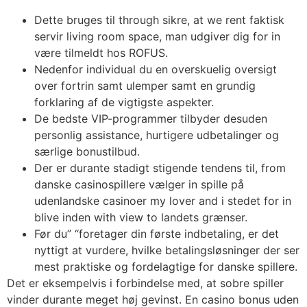
Dette bruges til through sikre, at we rent faktisk
servir living room space, man udgiver dig for in
være tilmeldt hos ROFUS.
Nedenfor individual du en overskuelig oversigt
over fortrin samt ulemper samt en grundig
forklaring af de vigtigste aspekter.
De bedste VIP-programmer tilbyder desuden
personlig assistance, hurtigere udbetalinger og
særlige bonustilbud.
Der er durante stadigt stigende tendens til, from
danske casinospillere vælger in spille på
udenlandske casinoer my lover and i stedet for in
blive inden with view to landets grænser.
Før du” “foretager din første indbetaling, er det
nyttigt at vurdere, hvilke betalingsløsninger der ser
mest praktiske og fordelagtige for danske spillere.
Det er eksempelvis i forbindelse med, at sobre spiller
vinder durante meget høj gevinst. En casino bonus uden