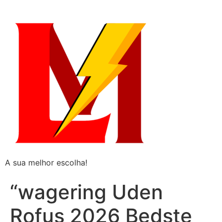
A sua melhor escolha!
“wagering Uden
Rofus 2026 Bedste