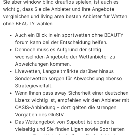
Sie aber window blind drauflos spielen, ist auch es
wichtig, dass Sie die Anbieter und ihre Angebote
vergleichen und living area besten Anbieter für Wetten
ohne BEAUTY wählen.
Auch ein Blick in ein sportwetten ohne BEAUTY
forum kann bei der Entscheidung helfen.
Dennoch muss es Aufgrund der stetig
wechselnden Angebote der Wettanbieter zu
Abweichungen kommen.
Livewetten, Langzeitmärkte darüber hinaus
Sonderwetten sorgen für Abwechslung ebenso
Strategievielfalt.
Wenn Ihnen pass away Sicherheit einer deutschen
Lizenz wichtig ist, empfehlen wir den Anbieter mit
OASIS-Anbindung – dort gelten die strengen
Vorgaben des GlüStV.
Das Wettangebot von Supabet ist ebenfalls
vielseitig und Sie finden Ligen sowie Sportarten