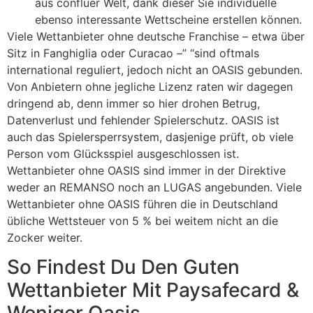
aus confluer Welt, dank dieser Sie individuelle
ebenso interessante Wettscheine erstellen können.
Viele Wettanbieter ohne deutsche Franchise – etwa über
Sitz in Fanghiglia oder Curacao –” “sind oftmals
international reguliert, jedoch nicht an OASIS gebunden.
Von Anbietern ohne jegliche Lizenz raten wir dagegen
dringend ab, denn immer so hier drohen Betrug,
Datenverlust und fehlender Spielerschutz. OASIS ist
auch das Spielersperrsystem, dasjenige prüft, ob viele
Person vom Glücksspiel ausgeschlossen ist.
Wettanbieter ohne OASIS sind immer in der Direktive
weder an REMANSO noch an LUGAS angebunden. Viele
Wettanbieter ohne OASIS führen die in Deutschland
übliche Wettsteuer von 5 % bei weitem nicht an die
Zocker weiter.
So Findest Du Den Guten
Wettanbieter Mit Paysafecard &