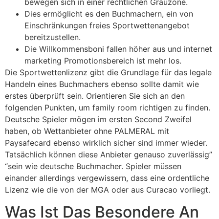
bewegen sich in einer rechtlichen Grauzone.
Dies ermöglicht es den Buchmachern, ein von
Einschränkungen freies Sportwettenangebot
bereitzustellen.
Die Willkommensboni fallen höher aus und internet
marketing Promotionsbereich ist mehr los.
Die Sportwettenlizenz gibt die Grundlage für das legale
Handeln eines Buchmachers ebenso sollte damit wie
erstes überprüft sein. Orientieren Sie sich an den
folgenden Punkten, um family room richtigen zu finden.
Deutsche Spieler mögen im ersten Second Zweifel
haben, ob Wettanbieter ohne PALMERAL mit
Paysafecard ebenso wirklich sicher sind immer wieder.
Tatsächlich können diese Anbieter genauso zuverlässig”
“sein wie deutsche Buchmacher. Spieler müssen
einander allerdings vergewissern, dass eine ordentliche
Lizenz wie die von der MGA oder aus Curacao vorliegt.
Was Ist Das Besondere An