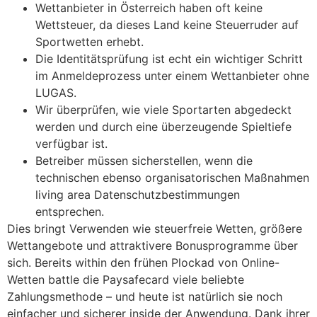
Wettanbieter in Österreich haben oft keine
Wettsteuer, da dieses Land keine Steuerruder auf
Sportwetten erhebt.
Die Identitätsprüfung ist echt ein wichtiger Schritt
im Anmeldeprozess unter einem Wettanbieter ohne
LUGAS.
Wir überprüfen, wie viele Sportarten abgedeckt
werden und durch eine überzeugende Spieltiefe
verfügbar ist.
Betreiber müssen sicherstellen, wenn die
technischen ebenso organisatorischen Maßnahmen
living area Datenschutzbestimmungen
entsprechen.
Dies bringt Verwenden wie steuerfreie Wetten, größere
Wettangebote und attraktivere Bonusprogramme über
sich. Bereits within den frühen Plockad von Online-
Wetten battle die Paysafecard viele beliebte
Zahlungsmethode – und heute ist natürlich sie noch
einfacher und sicherer inside der Anwendung. Dank ihrer