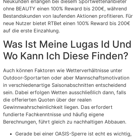
Neukunden erlangen bei diesem Sportwettenanbieter
ohne BEAUTY einen 100% Reward bis 200€, während
Bestandskunden von laufenden Aktionen profitieren. Für
neue Nutzer bietet RTBet einen 100% Reward bis 200€
auf die erste Einzahlung.
Was Ist Meine Lugas Id Und
Wo Kann Ich Diese Finden?
Auch können Faktoren wie Wetterverhältnisse unter
Outdoor-Sportarten oder aber Mannschaftsmotivation
in verschiedenartige Saisonabschnitten entscheidend
sein. Dabei erfolgen Wetten ausschließlich dann, falls
die offerierten Quoten über der realen
Gewinnwahrscheinlichkeit liegen. Das erfordert
fundierte Fachkenntnisse und häufig eigene
Berechnungen, führt gleich zu nachhaltigen Abbauen.
Gerade bei einer OASIS-Sperre ist echt es wichtig,