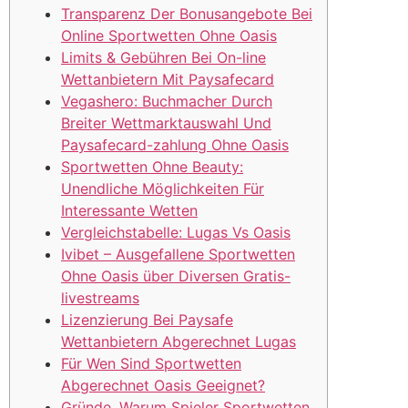
Transparenz Der Bonusangebote Bei
Online Sportwetten Ohne Oasis
Limits & Gebühren Bei On-line
Wettanbietern Mit Paysafecard
Vegashero: Buchmacher Durch
Breiter Wettmarktauswahl Und
Paysafecard-zahlung Ohne Oasis
Sportwetten Ohne Beauty:
Unendliche Möglichkeiten Für
Interessante Wetten
Vergleichstabelle: Lugas Vs Oasis
Ivibet – Ausgefallene Sportwetten
Ohne Oasis über Diversen Gratis-
livestreams
Lizenzierung Bei Paysafe
Wettanbietern Abgerechnet Lugas
Für Wen Sind Sportwetten
Abgerechnet Oasis Geeignet?
Gründe, Warum Spieler Sportwetten