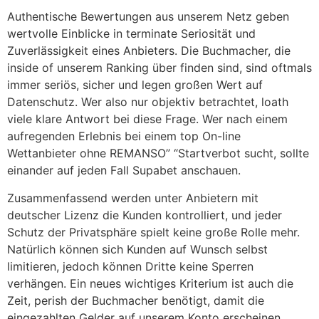
Authentische Bewertungen aus unserem Netz geben
wertvolle Einblicke in terminate Seriosität und
Zuverlässigkeit eines Anbieters. Die Buchmacher, die
inside of unserem Ranking über finden sind, sind oftmals
immer seriös, sicher und legen großen Wert auf
Datenschutz. Wer also nur objektiv betrachtet, loath
viele klare Antwort bei diese Frage. Wer nach einem
aufregenden Erlebnis bei einem top On-line
Wettanbieter ohne REMANSO” “Startverbot sucht, sollte
einander auf jeden Fall Supabet anschauen.
Zusammenfassend werden unter Anbietern mit
deutscher Lizenz die Kunden kontrolliert, und jeder
Schutz der Privatsphäre spielt keine große Rolle mehr.
Natürlich können sich Kunden auf Wunsch selbst
limitieren, jedoch können Dritte keine Sperren
verhängen. Ein neues wichtiges Kriterium ist auch die
Zeit, perish der Buchmacher benötigt, damit die
eingezahlten Gelder auf unserem Konto erscheinen.