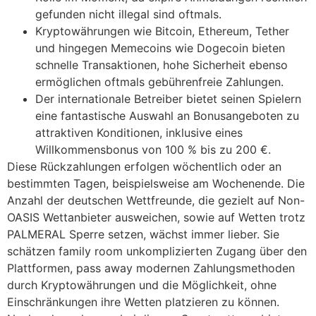
gefunden nicht illegal sind oftmals.
Kryptowährungen wie Bitcoin, Ethereum, Tether
und hingegen Memecoins wie Dogecoin bieten
schnelle Transaktionen, hohe Sicherheit ebenso
ermöglichen oftmals gebührenfreie Zahlungen.
Der internationale Betreiber bietet seinen Spielern
eine fantastische Auswahl an Bonusangeboten zu
attraktiven Konditionen, inklusive eines
Willkommensbonus von 100 % bis zu 200 €.
Diese Rückzahlungen erfolgen wöchentlich oder an
bestimmten Tagen, beispielsweise am Wochenende. Die
Anzahl der deutschen Wettfreunde, die gezielt auf Non-
OASIS Wettanbieter ausweichen, sowie auf Wetten trotz
PALMERAL Sperre setzen, wächst immer lieber. Sie
schätzen family room unkomplizierten Zugang über den
Plattformen, pass away modernen Zahlungsmethoden
durch Kryptowährungen und die Möglichkeit, ohne
Einschränkungen ihre Wetten platzieren zu können.