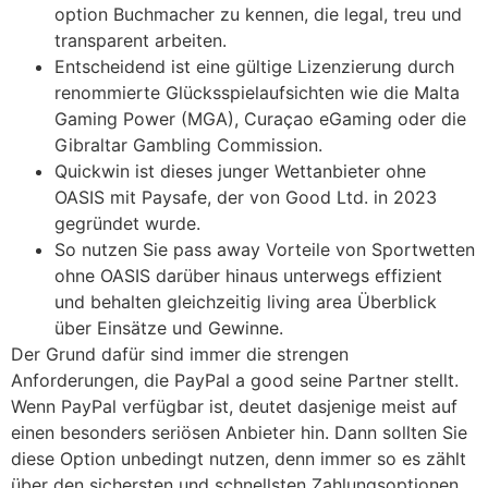
option Buchmacher zu kennen, die legal, treu und
transparent arbeiten.
Entscheidend ist eine gültige Lizenzierung durch
renommierte Glücksspielaufsichten wie die Malta
Gaming Power (MGA), Curaçao eGaming oder die
Gibraltar Gambling Commission.
Quickwin ist dieses junger Wettanbieter ohne
OASIS mit Paysafe, der von Good Ltd. in 2023
gegründet wurde.
So nutzen Sie pass away Vorteile von Sportwetten
ohne OASIS darüber hinaus unterwegs effizient
und behalten gleichzeitig living area Überblick
über Einsätze und Gewinne.
Der Grund dafür sind immer die strengen
Anforderungen, die PayPal a good seine Partner stellt.
Wenn PayPal verfügbar ist, deutet dasjenige meist auf
einen besonders seriösen Anbieter hin. Dann sollten Sie
diese Option unbedingt nutzen, denn immer so es zählt
über den sichersten und schnellsten Zahlungsoptionen.