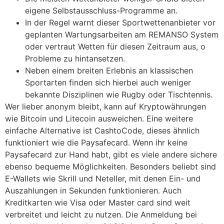
eigene Selbstausschluss-Programme an.
In der Regel warnt dieser Sportwettenanbieter vor
geplanten Wartungsarbeiten am REMANSO System
oder vertraut Wetten für diesen Zeitraum aus, o
Probleme zu hintansetzen.
Neben einem breiten Erlebnis an klassischen
Sportarten finden sich hierbei auch weniger
bekannte Disziplinen wie Rugby oder Tischtennis.
Wer lieber anonym bleibt, kann auf Kryptowährungen
wie Bitcoin und Litecoin ausweichen. Eine weitere
einfache Alternative ist CashtoCode, dieses ähnlich
funktioniert wie die Paysafecard. Wenn ihr keine
Paysafecard zur Hand habt, gibt es viele andere sichere
ebenso bequeme Möglichkeiten. Besonders beliebt sind
E-Wallets wie Skrill und Neteller, mit denen Ein- und
Auszahlungen in Sekunden funktionieren. Auch
Kreditkarten wie Visa oder Master card sind weit
verbreitet und leicht zu nutzen. Die Anmeldung bei