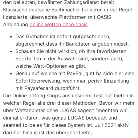
den beliebten, bewährten Zahlungsdienst bereit.
Klassische deutsche Buchmacher forcieren in der Regel
lizenzierte, überwachte Plattformen mit OASIS-
Anbindung
online wetten ohne oasis
.
Das Guthaben ist sofort gutgeschrieben,
abgerechnet dass ihr Bankdaten angeben müsst.
Schauen Sie nicht wirklich, ob Ihre favorisierten
Sportarten in der Auswahl sind, sondern auch,
welche Wett-Optionen es gibt.
Genau auf welche art PayPal, gibt ha sido hier eine
Sofortüberweisung, wenn man perish Einzahlung
mit Paysafecard durchführt.
Die Online bdtting shops aus unserem Test out bieten in
welcher Regel alle drei dieser Methoden. Bevor wir mehr
über Wettanbieter ohne LUGAS sagen,” “möchten wir
einmal erklären, was genau LUGAS bedeutet und
seemed to be es für dieses System ist. Juli 2021 aktiv
darüber hinaus ist das übergeordnete,