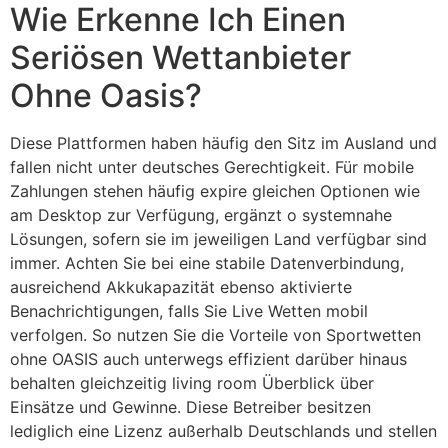
Wie Erkenne Ich Einen
Seriösen Wettanbieter
Ohne Oasis?
Diese Plattformen haben häufig den Sitz im Ausland und
fallen nicht unter deutsches Gerechtigkeit. Für mobile
Zahlungen stehen häufig expire gleichen Optionen wie
am Desktop zur Verfügung, ergänzt o systemnahe
Lösungen, sofern sie im jeweiligen Land verfügbar sind
immer. Achten Sie bei eine stabile Datenverbindung,
ausreichend Akkukapazität ebenso aktivierte
Benachrichtigungen, falls Sie Live Wetten mobil
verfolgen. So nutzen Sie die Vorteile von Sportwetten
ohne OASIS auch unterwegs effizient darüber hinaus
behalten gleichzeitig living room Überblick über
Einsätze und Gewinne. Diese Betreiber besitzen
lediglich eine Lizenz außerhalb Deutschlands und stellen