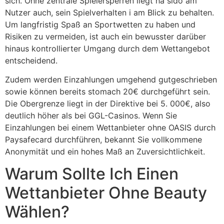
sich. Ohne zentrale Spielersperren liegt ha sido am
Nutzer auch, sein Spielverhalten i am Blick zu behalten.
Um langfristig Spaß an Sportwetten zu haben und
Risiken zu vermeiden, ist auch ein bewusster darüber
hinaus kontrollierter Umgang durch dem Wettangebot
entscheidend.
Zudem werden Einzahlungen umgehend gutgeschrieben
sowie können bereits stomach 20€ durchgeführt sein.
Die Obergrenze liegt in der Direktive bei 5. 000€, also
deutlich höher als bei GGL-Casinos. Wenn Sie
Einzahlungen bei einem Wettanbieter ohne OASIS durch
Paysafecard durchführen, bekannt Sie vollkommene
Anonymität und ein hohes Maß an Zuversichtlichkeit.
Warum Sollte Ich Einen
Wettanbieter Ohne Beauty
Wählen?