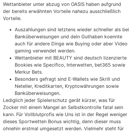
Wettanbieter unter abzug von OASIS haben aufgrund
der bereits erwähnten Vorteile nahezu ausschließlich
Vorteile.
Auszahlungen sind letztens wieder schneller als bei
Banküberweisungen und dein Guthaben koennte
auch für andere Dinge wie Buying oder aber Video
gaming verwendet werden.
Wettanbieter mit BEAUTY sind deutsch lizenzierte
Bookies wie Specifico, Interwetten, bet365 sowie
Merkur Bets.
Besonders gefragt sind E-Wallets wie Skrill und
Neteller, Kreditkarten, Kryptowährungen sowie
Banküberweisungen.
Lediglich jeder Spielerschutz gerät kürzer, was für
Zocker mit einem Mangel an Selbstkontrolle fatal sein
kann. Für Vollblutprofis wie Uns ist in der Regel weniger
dieses Sportwetten Bonus wichtig, denn dieser muss
ohnehin erstmal umgesetzt werden. Vielmehr steht für