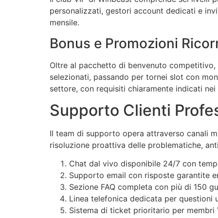
personalizzati, gestori account dedicati e inv
mensile.
Bonus e Promozioni Ricorr
Oltre al pacchetto di benvenuto competitivo, 
selezionati, passando per tornei slot con mon
settore, con requisiti chiaramente indicati nei
Supporto Clienti Profe
Il team di supporto opera attraverso canali mul
risoluzione proattiva delle problematiche, anti
Chat dal vivo disponibile 24/7 con tempi
Supporto email con risposte garantite en
Sezione FAQ completa con più di 150 gui
Linea telefonica dedicata per questioni
Sistema di ticket prioritario per membri