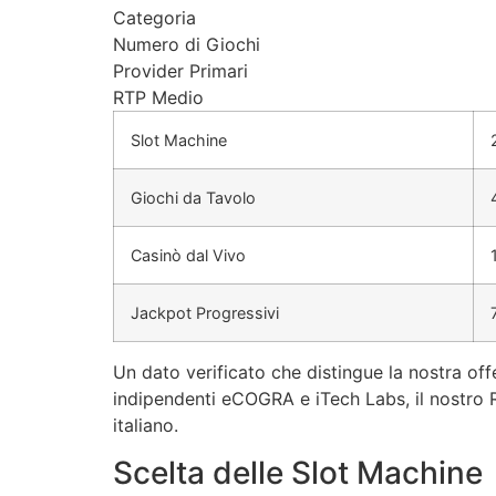
Categoria
Numero di Giochi
Provider Primari
RTP Medio
Slot Machine
Giochi da Tavolo
Casinò dal Vivo
Jackpot Progressivi
Un dato verificato che distingue la nostra off
indipendenti eCOGRA e iTech Labs, il nostro 
italiano.
Scelta delle Slot Machine