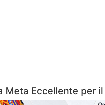
a Meta Eccellente per i