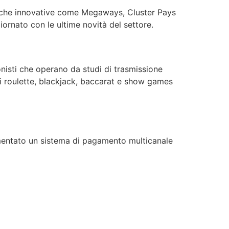
caniche innovative come Megaways, Cluster Pays
rnato con le ultime novità del settore.
nisti che operano da studi di trasmissione
 di roulette, blackjack, baccarat e show games
ementato un sistema di pagamento multicanale