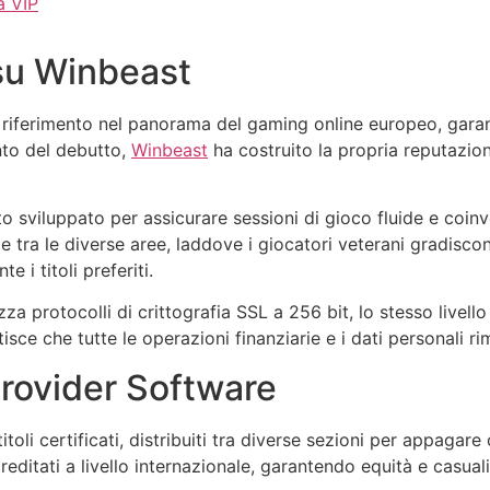
a VIP
 su Winbeast
i riferimento nel panorama del gaming online europeo, gara
nto del debutto,
Winbeast
ha costruito la propria reputazion
o sviluppato per assicurare sessioni di gioco fluide e coinv
nte tra le diverse aree, laddove i giocatori veterani gradisco
 i titoli preferiti.
zza protocolli di crittografia SSL a 256 bit, lo stesso livello
ntisce che tutte le operazioni finanziarie e i dati personali 
Provider Software
toli certificati, distribuiti tra diverse sezioni per appaga
itati a livello internazionale, garantendo equità e casualit