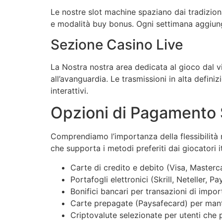
Le nostre slot machine spaziano dai tradizion
e modalità buy bonus. Ogni settimana aggiung
Sezione Casino Live
La Nostra nostra area dedicata al gioco dal v
all’avanguardia. Le trasmissioni in alta defini
interattivi.
Opzioni di Pagamento 
Comprendiamo l’importanza della flessibilità
che supporta i metodi preferiti dai giocatori it
Carte di credito e debito (Visa, Master
Portafogli elettronici (Skrill, Neteller, P
Bonifici bancari per transazioni di imp
Carte prepagate (Paysafecard) per mante
Criptovalute selezionate per utenti che p