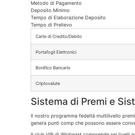
Metodo di Pagamento
Deposito Minimo
Tempo di Elaborazione Deposito
Tempo di Prelievo
Carte di Credito/Debito
Portafogli Elettronici
Bonifico Bancario
Criptovalute
Sistema di Premi e Sis
Il nostro programma fedeltà multilivello prem
genera punti comp che possono essere converti
Il club VIP di Winbeast comprende sei livelli