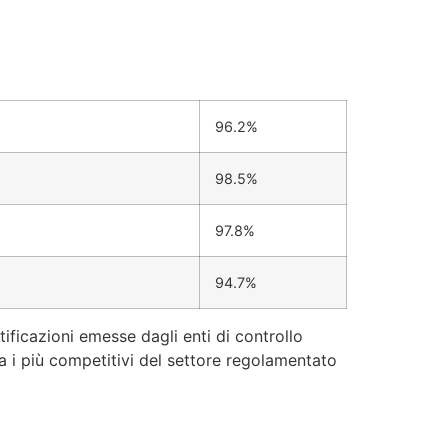
96.2%
98.5%
97.8%
94.7%
tificazioni emesse dagli enti di controllo
 i più competitivi del settore regolamentato