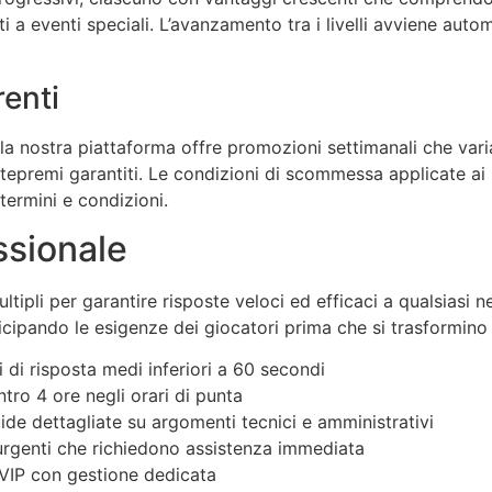
iti a eventi speciali. L’avanzamento tra i livelli avviene au
enti
la nostra piattaforma offre promozioni settimanali che varia
tepremi garantiti. Le condizioni di scommessa applicate ai n
 termini e condizioni.
ssionale
tipli per garantire risposte veloci ed efficaci a qualsiasi ne
cipando le esigenze dei giocatori prima che si trasformino in
 di risposta medi inferiori a 60 secondi
tro 4 ore negli orari di punta
de dettagliate su argomenti tecnici e amministrativi
 urgenti che richiedono assistenza immediata
 VIP con gestione dedicata