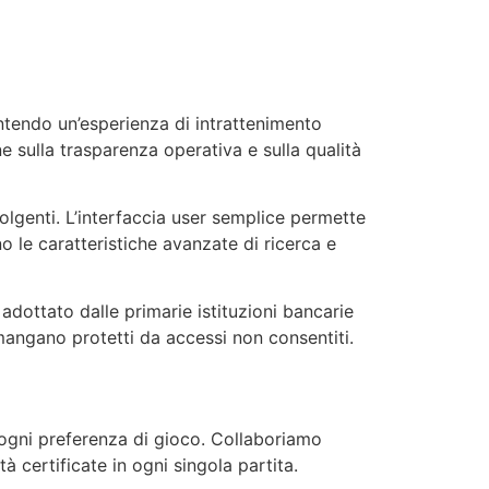
ntendo un’esperienza di intrattenimento
e sulla trasparenza operativa e sulla qualità
olgenti. L’interfaccia user semplice permette
no le caratteristiche avanzate di ricerca e
 adottato dalle primarie istituzioni bancarie
rimangano protetti da accessi non consentiti.
re ogni preferenza di gioco. Collaboriamo
à certificate in ogni singola partita.